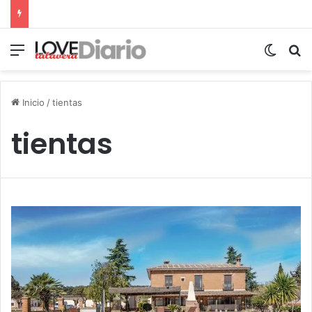
Menú
Switch
B
Inicio
/
tientas
tientas