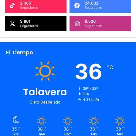
2.385
24.632
Seguidores
Seguidores
3.861
9.536
Seguidores
Seguidores
El Tiempo
36
℃
Talavera
36º - 33º
16%
4.31 km/h
Cielo Despejado
35
38
38
38
39
℃
℃
℃
℃
℃
Vie
Sáb
Dom
Lun
Mar