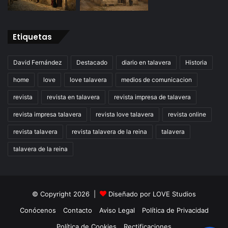
Etiquetas
David Fernández
Destacado
diario en talavera
Historia
home
love
love talavera
medios de comunicacion
revista
revista en talavera
revista impresa de talavera
revista impresa talavera
revista love talavera
revista online
revista talavera
revista talavera de la reina
talavera
talavera de la reina
© Copyright 2026 |
Diseñado por
LOVE Studios
Conócenos
Contacto
Aviso Legal
Política de Privacidad
Política de Cookies
Rectificaciones