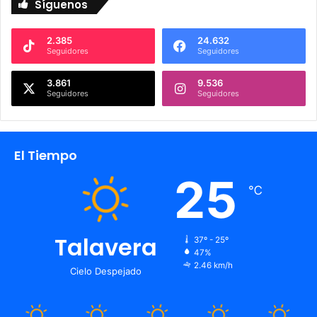
Síguenos
2.385
24.632
Seguidores
Seguidores
3.861
9.536
Seguidores
Seguidores
El Tiempo
25
℃
Talavera
37º - 25º
47%
2.46 km/h
Cielo Despejado