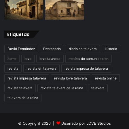
Etiquetas
David Fernández
Destacado
diario en talavera
Historia
home
love
love talavera
medios de comunicacion
revista
revista en talavera
revista impresa de talavera
revista impresa talavera
revista love talavera
revista online
revista talavera
revista talavera de la reina
talavera
talavera de la reina
© Copyright 2026 |
Diseñado por
LOVE Studios