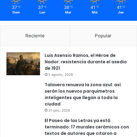
37
37
38
41
41
℃
℃
℃
℃
℃
Dom
Lun
Mar
Mié
Jue
Reciente
Popular
Luis Asensio Ramos, el Héroe de
Nador: resistencia durante el asedio
de 1921
5 agosto, 2026
Talavera renueva la zona azul: así
serán los nuevos parquímetros
inteligentes que llegan a toda la
ciudad
31 julio, 2026
El Paseo de las Letras ya está
terminado: 17 murales cerámicos con
textos de autores que citaron a