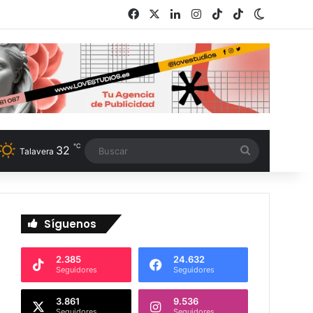
Facebook
X
LinkedIn
Instagram
TikTok
RSS
Switch s
℃
32
Buscar
Talavera
Síguenos
2.385
24.632
Seguidores
Seguidores
3.861
9.536
Seguidores
Seguidores