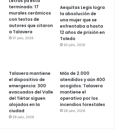
Letras ya está
terminado: 17
Aequitas Legis logra
murales cerámicos
la absolución de
con textos de
una mujer que se
autores que citaron
enfrentaba a hasta
a Talavera
12 años de prisión en
Toledo
31 julio, 2026
30 julio, 2026
Talavera mantiene
Más de 2.000
el dispositivo de
atendidos y aún 400
emergencia: 300
acogidos: Talavera
evacuados del Valle
mantiene el
del Tiétar siguen
operativo por los
alojados en la
incendios forestales
ciudad
28 julio, 2026
29 julio, 2026