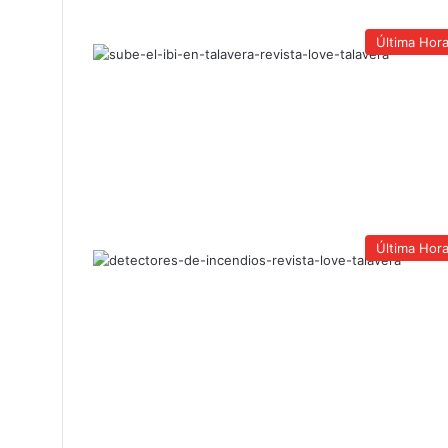
Última Hor
Última Hor