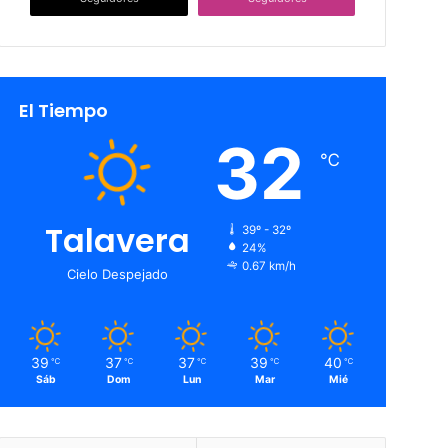
El Tiempo
32
℃
Talavera
39º - 32º
24%
0.67 km/h
Cielo Despejado
39
37
37
39
40
℃
℃
℃
℃
℃
Sáb
Dom
Lun
Mar
Mié