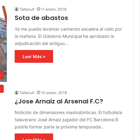
Taltavull
11 enero, 2018
Sota de abastos
Ya me puedo levantar cantando escalera al cielo por
la mañana. El Gobierno Municipal ha aprobado la
adjudicación del antiguo…
Leer Más »
a
a
Taltavull
10 enero, 2018
¿Jose Arnaiz al Arsenal F.C?
Notición de dimensiones mastodónticas. El futbolista
talaverano José Arnaiz jugador del FC Barcelona B
podría formar parte la próxima temporada…
Leer Más »