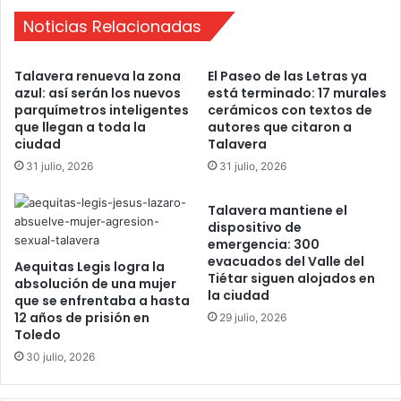
q
Noticias Relacionadas
u
i
t
Talavera renueva la zona
El Paseo de las Letras ya
e
azul: así serán los nuevos
está terminado: 17 murales
c
parquímetros inteligentes
cerámicos con textos de
t
que llegan a toda la
autores que citaron a
u
ciudad
Talavera
r
31 julio, 2026
31 julio, 2026
a
e
Talavera mantiene el
s
dispositivo de
p
emergencia: 300
a
evacuados del Valle del
Aequitas Legis logra la
r
Tiétar siguen alojados en
absolución de una mujer
a
la ciudad
que se enfrentaba a hasta
l
12 años de prisión en
29 julio, 2026
a
Toledo
P
30 julio, 2026
l
a
z