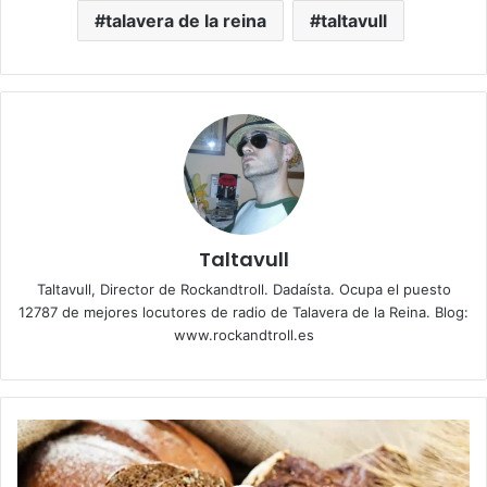
talavera de la reina
taltavull
Taltavull
Taltavull, Director de Rockandtroll. Dadaísta. Ocupa el puesto
12787 de mejores locutores de radio de Talavera de la Reina. Blog:
www.rockandtroll.es
C
e
r