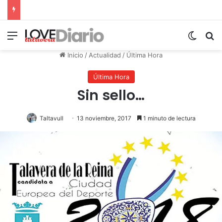
Menú
Switch
B
Inicio
/
Actualidad
/
Última Hora
Última Hora
Sin sello…
Taltavull
13 noviembre, 2017
1 minuto de lectura