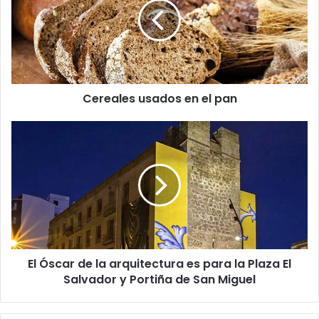
e
a
l
e
s
u
Cereales usados en el pan
s
a
d
E
o
l
s
Ó
e
s
n
c
e
a
l
r
p
d
a
e
El Óscar de la arquitectura es para la Plaza El
n
l
Salvador y Portiña de San Miguel
a
a
r