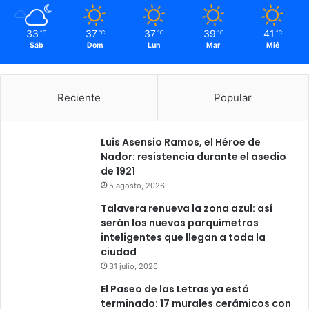
S
a
33
37
37
39
41
℃
℃
℃
℃
℃
n
Sáb
Dom
Lun
Mar
Mié
M
i
g
u
Reciente
Popular
e
l
Luis Asensio Ramos, el Héroe de
Nador: resistencia durante el asedio
de 1921
5 agosto, 2026
Talavera renueva la zona azul: así
serán los nuevos parquímetros
inteligentes que llegan a toda la
ciudad
31 julio, 2026
El Paseo de las Letras ya está
terminado: 17 murales cerámicos con