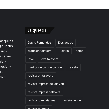
Etiquetas
David Fernández
Destacado
diario en talavera
Historia
home
love
love talavera
medios de comunicacion
revista
revista en talavera
revista impresa de talavera
revista impresa talavera
revista love talavera
revista online
revista talavera