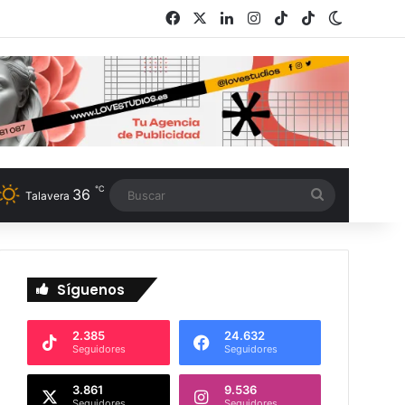
Facebook
X
LinkedIn
Instagram
TikTok
RSS
Switch s
℃
36
Buscar
Talavera
Síguenos
2.385
24.632
Seguidores
Seguidores
3.861
9.536
Seguidores
Seguidores