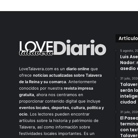
Artícul
5 agosto, 2
Luis As
Nador: 
asedio 
LoveTalavera.com es un
diario online
que
ofrece
noticias actualizadas sobre Talavera
31 julio, 202
de la Reina y su comarca
. Anteriormente
Talaver
conocidos por nuestra
revista impresa
serán l
gratuita
, ahora nos centramos en
intelige
proporcionar contenido digital que incluye
ciudad
eventos locales, deportes, cultura, política y
31 julio, 202
ocio
. Los lectores pueden encontrar
El Paseo
artículos sobre la historia y patrimonio de
termina
Talavera, así como información sobre
con tex
festividades locales importantes. Es un
Talaver