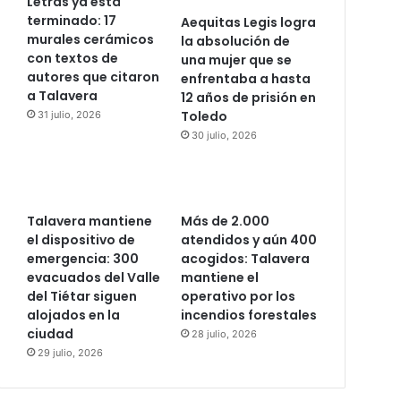
Letras ya está
terminado: 17
Aequitas Legis logra
murales cerámicos
la absolución de
con textos de
una mujer que se
autores que citaron
enfrentaba a hasta
a Talavera
12 años de prisión en
Toledo
31 julio, 2026
30 julio, 2026
Talavera mantiene
Más de 2.000
el dispositivo de
atendidos y aún 400
emergencia: 300
acogidos: Talavera
evacuados del Valle
mantiene el
del Tiétar siguen
operativo por los
alojados en la
incendios forestales
ciudad
28 julio, 2026
29 julio, 2026