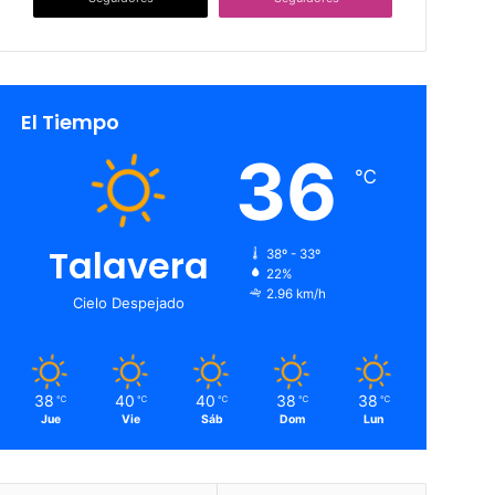
El Tiempo
36
℃
Talavera
38º - 33º
22%
2.96 km/h
Cielo Despejado
38
40
40
38
38
℃
℃
℃
℃
℃
Jue
Vie
Sáb
Dom
Lun