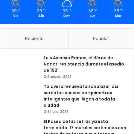
39
39
38
38
38
℃
℃
℃
℃
℃
Vie
Sáb
Dom
Lun
Mar
Reciente
Popular
Luis Asensio Ramos, el Héroe de
Nador: resistencia durante el asedio
de 1921
5 agosto, 2026
Talavera renueva la zona azul: así
serán los nuevos parquímetros
inteligentes que llegan a toda la
ciudad
31 julio, 2026
El Paseo de las Letras ya está
terminado: 17 murales cerámicos con