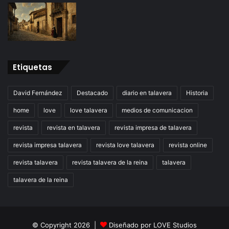
Etiquetas
David Fernández
Destacado
diario en talavera
Historia
home
love
love talavera
medios de comunicacion
revista
revista en talavera
revista impresa de talavera
revista impresa talavera
revista love talavera
revista online
revista talavera
revista talavera de la reina
talavera
talavera de la reina
© Copyright 2026 |
Diseñado por
LOVE Studios