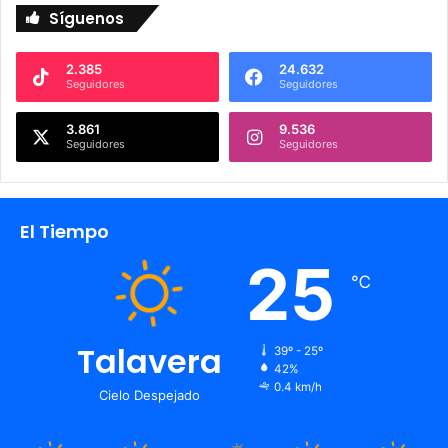
Síguenos
2.385
24.632
Seguidores
Seguidores
3.861
9.536
Seguidores
Seguidores
El Tiempo
25
℃
Talavera
39º - 25º
42%
0.4 km/h
Cielo Despejado