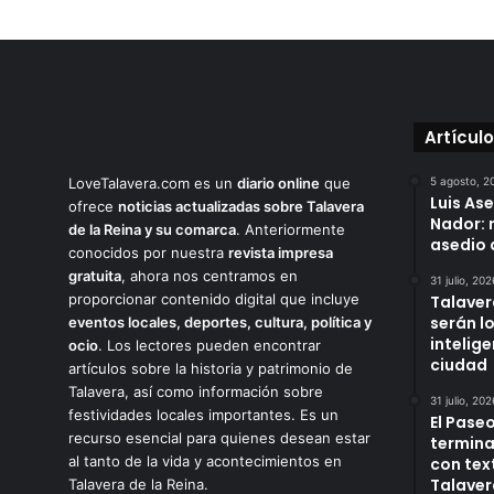
Artícul
LoveTalavera.com es un
diario online
que
5 agosto, 2
Luis As
ofrece
noticias actualizadas sobre Talavera
Nador: 
de la Reina y su comarca
. Anteriormente
asedio 
conocidos por nuestra
revista impresa
gratuita
, ahora nos centramos en
31 julio, 202
proporcionar contenido digital que incluye
Talaver
serán l
eventos locales, deportes, cultura, política y
intelige
ocio
. Los lectores pueden encontrar
ciudad
artículos sobre la historia y patrimonio de
Talavera, así como información sobre
31 julio, 202
festividades locales importantes. Es un
El Paseo
recurso esencial para quienes desean estar
termina
al tanto de la vida y acontecimientos en
con tex
Talaver
Talavera de la Reina.