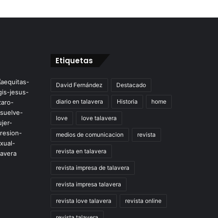
Etiquetas
David Fernández
Destacado
diario en talavera
Historia
home
love
love talavera
medios de comunicacion
revista
revista en talavera
revista impresa de talavera
revista impresa talavera
revista love talavera
revista online
revista talavera