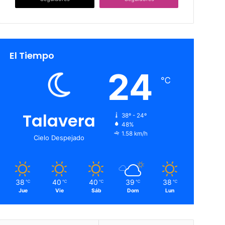
El Tiempo
24
℃
Talavera
38º - 24º
48%
1.58 km/h
Cielo Despejado
38
40
40
39
38
℃
℃
℃
℃
℃
Jue
Vie
Sáb
Dom
Lun