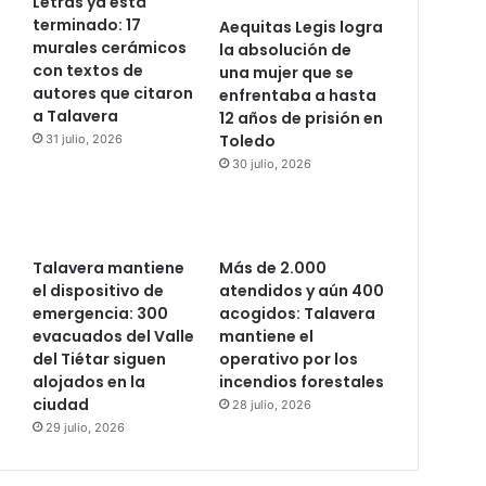
Letras ya está
terminado: 17
Aequitas Legis logra
murales cerámicos
la absolución de
con textos de
una mujer que se
autores que citaron
enfrentaba a hasta
a Talavera
12 años de prisión en
Toledo
31 julio, 2026
30 julio, 2026
Talavera mantiene
Más de 2.000
el dispositivo de
atendidos y aún 400
emergencia: 300
acogidos: Talavera
evacuados del Valle
mantiene el
del Tiétar siguen
operativo por los
alojados en la
incendios forestales
ciudad
28 julio, 2026
29 julio, 2026