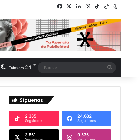
Facebook
X
LinkedIn
Instagram
TikTok
RSS
Switch s
℃
24
Buscar
Talavera
Síguenos
2.385
24.632
Seguidores
Seguidores
3.861
9.536
Seguidores
Seguidores