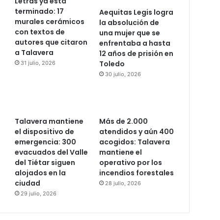
Letras ya está
terminado: 17
Aequitas Legis logra
murales cerámicos
la absolución de
con textos de
una mujer que se
autores que citaron
enfrentaba a hasta
a Talavera
12 años de prisión en
Toledo
31 julio, 2026
30 julio, 2026
Talavera mantiene
Más de 2.000
el dispositivo de
atendidos y aún 400
emergencia: 300
acogidos: Talavera
evacuados del Valle
mantiene el
del Tiétar siguen
operativo por los
alojados en la
incendios forestales
ciudad
28 julio, 2026
29 julio, 2026