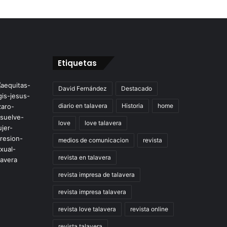
Etiquetas
David Fernández
Destacado
diario en talavera
Historia
home
love
love talavera
medios de comunicacion
revista
revista en talavera
revista impresa de talavera
revista impresa talavera
revista love talavera
revista online
revista talavera