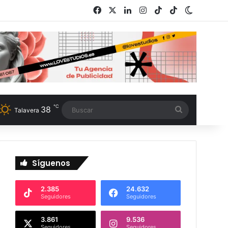
Facebook
X
LinkedIn
Instagram
TikTok
RSS
Switch s
℃
38
Buscar
Talavera
Síguenos
2.385
24.632
Seguidores
Seguidores
3.861
9.536
Seguidores
Seguidores