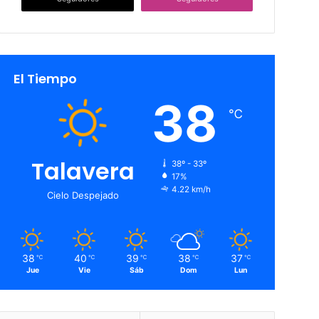
El Tiempo
38
℃
Talavera
38º - 33º
17%
4.22 km/h
Cielo Despejado
38
40
39
38
37
℃
℃
℃
℃
℃
Jue
Vie
Sáb
Dom
Lun