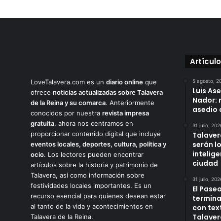
Artícul
LoveTalavera.com es un
diario online
que
5 agosto, 2
Luis As
ofrece
noticias actualizadas sobre Talavera
Nador: 
de la Reina y su comarca
. Anteriormente
asedio 
conocidos por nuestra
revista impresa
gratuita
, ahora nos centramos en
31 julio, 202
proporcionar contenido digital que incluye
Talaver
serán l
eventos locales, deportes, cultura, política y
intelige
ocio
. Los lectores pueden encontrar
ciudad
artículos sobre la historia y patrimonio de
Talavera, así como información sobre
31 julio, 202
festividades locales importantes. Es un
El Paseo
recurso esencial para quienes desean estar
termina
al tanto de la vida y acontecimientos en
con tex
Talaver
Talavera de la Reina.