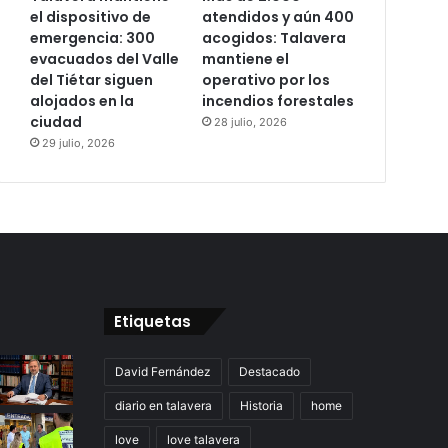
el dispositivo de
atendidos y aún 400
emergencia: 300
acogidos: Talavera
evacuados del Valle
mantiene el
del Tiétar siguen
operativo por los
alojados en la
incendios forestales
ciudad
28 julio, 2026
29 julio, 2026
Etiquetas
David Fernández
Destacado
diario en talavera
Historia
home
love
love talavera