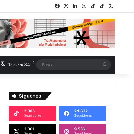
Facebook
X
LinkedIn
Instagram
TikTok
RSS
Switch s
℃
34
Buscar
Talavera
Síguenos
2.385
24.632
Seguidores
Seguidores
3.861
9.536
Seguidores
Seguidores