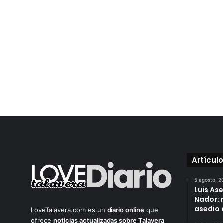
Artícul
5 agosto, 2
Luis As
Nador: 
asedio 
LoveTalavera.com es un
diario online
que
ofrece
noticias actualizadas sobre Talavera