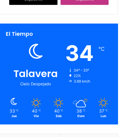
El Tiempo
34
℃
Talavera
34º - 33º
22%
3.88 km/h
Cielo Despejado
33
40
40
38
37
℃
℃
℃
℃
℃
Jue
Vie
Sáb
Dom
Lun