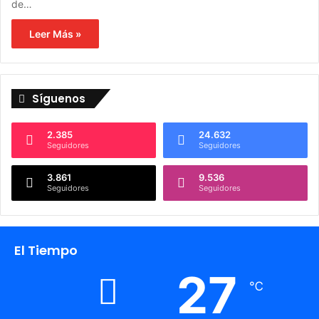
de…
Leer Más »
Síguenos
2.385
24.632
Seguidores
Seguidores
3.861
9.536
Seguidores
Seguidores
El Tiempo
27
℃