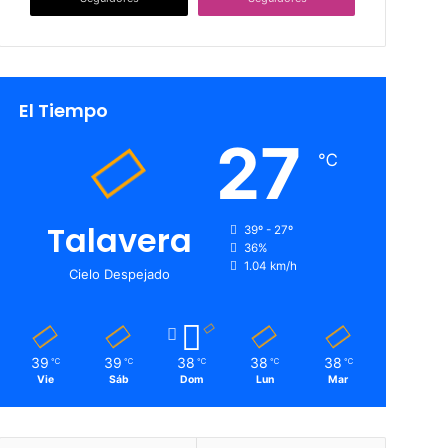
El Tiempo
27
℃
Talavera
39º - 27º
36%
1.04 km/h
Cielo Despejado
39
39
38
38
38
℃
℃
℃
℃
℃
Vie
Sáb
Dom
Lun
Mar