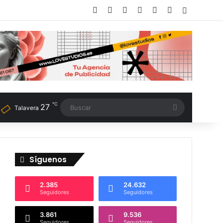
Facebook
X
LinkedIn
Instagram
TikTok
RSS
Switch sk
℃
27
Buscar
Talavera
Síguenos
2.385
24.632
Seguidores
Seguidores
3.861
9.536
Seguidores
Seguidores