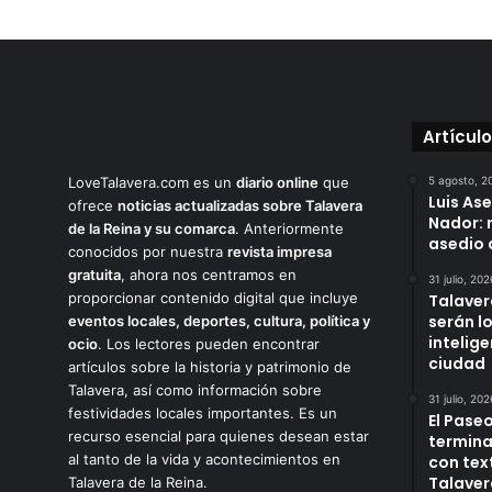
Artícul
LoveTalavera.com es un
diario online
que
5 agosto, 2
Luis As
ofrece
noticias actualizadas sobre Talavera
Nador: 
de la Reina y su comarca
. Anteriormente
asedio 
conocidos por nuestra
revista impresa
gratuita
, ahora nos centramos en
31 julio, 202
proporcionar contenido digital que incluye
Talaver
serán l
eventos locales, deportes, cultura, política y
intelige
ocio
. Los lectores pueden encontrar
ciudad
artículos sobre la historia y patrimonio de
Talavera, así como información sobre
31 julio, 202
festividades locales importantes. Es un
El Paseo
recurso esencial para quienes desean estar
termina
al tanto de la vida y acontecimientos en
con tex
Talaver
Talavera de la Reina.