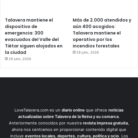
Talavera mantiene el
Más de 2.000 atendidos y
dispositivo de
aún 400 acogidos:
emergencia: 300
Talavera mantiene el
evacuados del Valle del
operativo por los
Tiétar siguen alojados en
incendios forestales
la ciudad
28 julio, 2026
29 julio, 2026
LoveTalavera.com es un
diario online
que ofrece
noticias
actualizadas sobre Talavera de la Reina y su comarca
.
Anteriormente conocidos por nuestra
revista impresa gratuita
,
ahora nos centramos en proporcionar contenido digital que
incluye
eventos locales, deportes, cultura, política y ocio
. Los