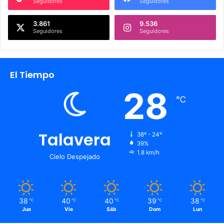
Seguidores
Seguidores
3.861
9.536
Seguidores
Seguidores
El Tiempo
28
℃
Talavera
38º - 24º
39%
1.8 km/h
Cielo Despejado
38
40
40
39
38
℃
℃
℃
℃
℃
Jue
Vie
Sáb
Dom
Lun