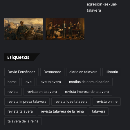
Etiquetas
David Fernández
Destacado
diario en talavera
Historia
home
love
love talavera
medios de comunicacion
revista
revista en talavera
revista impresa de talavera
revista impresa talavera
revista love talavera
revista online
revista talavera
revista talavera de la reina
talavera
talavera de la reina