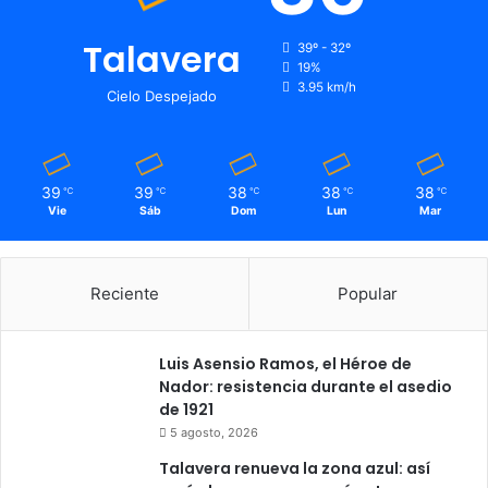
Talavera
39º - 32º
19%
3.95 km/h
Cielo Despejado
39
39
38
38
38
℃
℃
℃
℃
℃
Vie
Sáb
Dom
Lun
Mar
Reciente
Popular
Luis Asensio Ramos, el Héroe de
Nador: resistencia durante el asedio
de 1921
5 agosto, 2026
Talavera renueva la zona azul: así