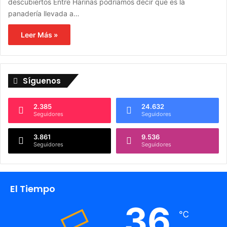
descubiertos Entre Harinas podríamos decir que es la
panadería llevada a…
Leer Más »
Síguenos
2.385
24.632
Seguidores
Seguidores
3.861
9.536
Seguidores
Seguidores
El Tiempo
36
℃