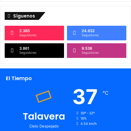
Síguenos
2.385
24.632
Seguidores
Seguidores
3.861
9.536
Seguidores
Seguidores
El Tiempo
37
℃
Talavera
39º - 32º
18%
4.54 km/h
Cielo Despejado