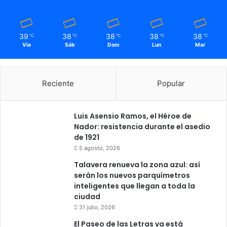
39
38
38
38
38
℃
℃
℃
℃
℃
Vie
Sáb
Dom
Lun
Mar
Reciente
Popular
Luis Asensio Ramos, el Héroe de
Nador: resistencia durante el asedio
de 1921
5 agosto, 2026
Talavera renueva la zona azul: así
serán los nuevos parquímetros
inteligentes que llegan a toda la
ciudad
31 julio, 2026
El Paseo de las Letras ya está