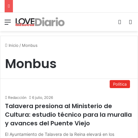
Menú
Switch
B
Inicio
/
Monbus
Monbus
Política
Redacción
6 julio, 2026
Talavera presiona al Ministerio de
Cultura: estudio técnico para la muralla
y avances del Puente Viejo
El Ayuntamiento de Talavera de la Reina elevará en los