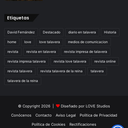
Etiquetas
David Fernández
Destacado
diario en talavera
Historia
home
love
love talavera
medios de comunicacion
revista
revista en talavera
revista impresa de talavera
revista impresa talavera
revista love talavera
revista online
revista talavera
revista talavera de la reina
talavera
talavera de la reina
© Copyright 2026 |
Diseñado por
LOVE Studios
Conócenos
Contacto
Aviso Legal
Política de Privacidad
Política de Cookies
Rectificaciones