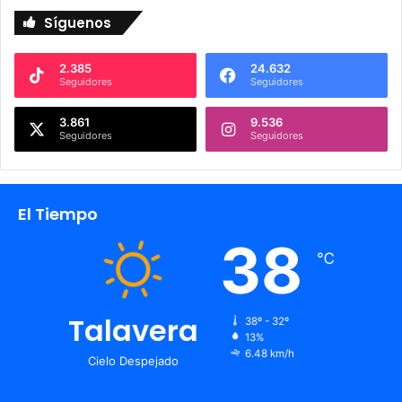
Síguenos
2.385
24.632
Seguidores
Seguidores
3.861
9.536
Seguidores
Seguidores
El Tiempo
38
℃
Talavera
38º - 32º
13%
6.48 km/h
Cielo Despejado