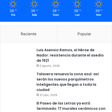
38
38
38
38
39
℃
℃
℃
℃
℃
Vie
Sáb
Dom
Lun
Mar
Reciente
Popular
Luis Asensio Ramos, el Héroe de
Nador: resistencia durante el asedio
de 1921
5 agosto, 2026
Talavera renueva la zona azul: así
serán los nuevos parquímetros
inteligentes que llegan a toda la
ciudad
31 julio, 2026
El Paseo de las Letras ya está
terminado: 17 murales cerámicos con