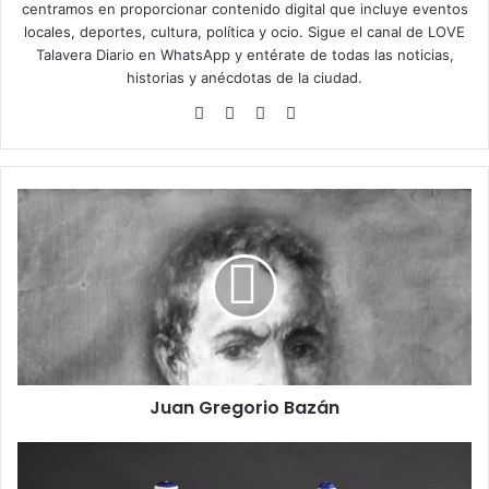
centramos en proporcionar contenido digital que incluye eventos
locales, deportes, cultura, política y ocio. Sigue el
canal de LOVE
Talavera Diario en WhatsApp
y entérate de todas las noticias,
historias y anécdotas de la ciudad.
Siti
Fa
X
Ins
o
ce
tag
we
bo
ra
b
ok
m
J
u
a
n
G
r
e
g
o
Juan Gregorio Bazán
r
i
o
A
B
l