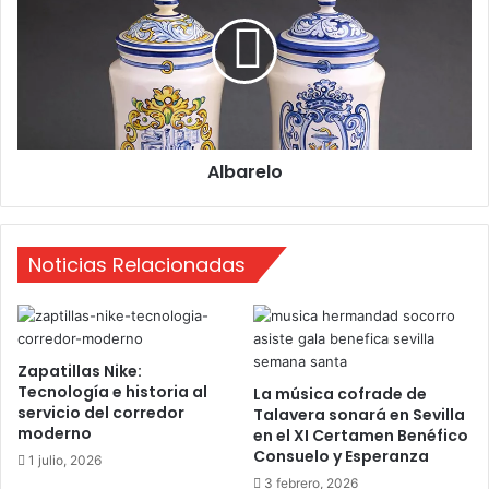
a
b
z
a
á
r
n
e
l
o
Albarelo
Noticias Relacionadas
Zapatillas Nike:
Tecnología e historia al
La música cofrade de
servicio del corredor
Talavera sonará en Sevilla
moderno
en el XI Certamen Benéfico
Consuelo y Esperanza
1 julio, 2026
3 febrero, 2026