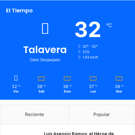
El Tiempo
32
℃
Talavera
32º - 32º
22%
1.93 km/h
Cielo Despejado
32
38
38
37
39
℃
℃
℃
℃
℃
Vie
Sáb
Dom
Lun
Mar
Reciente
Popular
Luis Asensio Ramos, el Héroe de