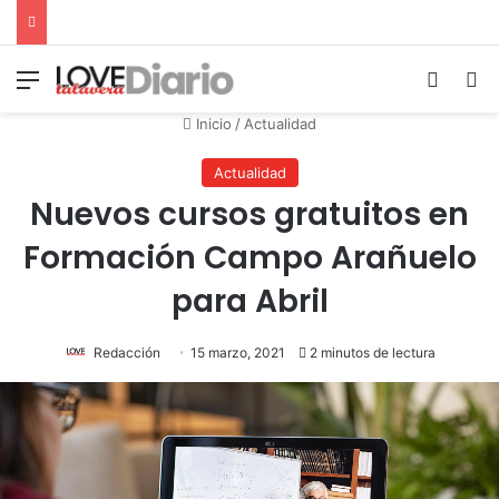
Menú
Switch
B
Inicio
/
Actualidad
Actualidad
Nuevos cursos gratuitos en
Formación Campo Arañuelo
para Abril
Redacción
15 marzo, 2021
2 minutos de lectura