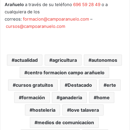
Arañuelo
a través de su teléfono
696 59 28 49
o a
cualquiera de los
correos:
formacion@campoaranuelo.com
–
cursos@campoaranuelo.com
actualidad
agricultura
autonomos
centro formacion campo arañuelo
cursos gratuitos
Destacado
erte
formación
ganaderia
home
hosteleria
love talavera
medios de comunicacion