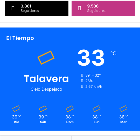
3.861
9.536
Seguidores
Seguidores
El Tiempo
33
℃
Talavera
39º - 32º
26%
2.67 km/h
Cielo Despejado
39
39
38
38
38
℃
℃
℃
℃
℃
Vie
Sáb
Dom
Lun
Mar