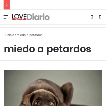
Menú
Switch
B
Inicio
/
miedo a petardos
miedo a petardos