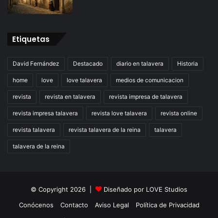
Etiquetas
David Fernández
Destacado
diario en talavera
Historia
home
love
love talavera
medios de comunicacion
revista
revista en talavera
revista impresa de talavera
revista impresa talavera
revista love talavera
revista online
revista talavera
revista talavera de la reina
talavera
talavera de la reina
© Copyright 2026 |
Diseñado por
LOVE Studios
Conócenos
Contacto
Aviso Legal
Política de Privacidad