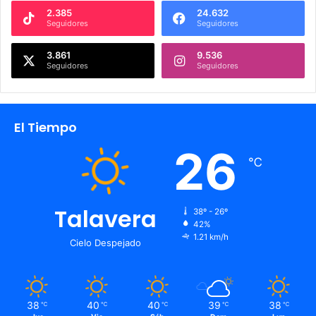
2.385
24.632
Seguidores
Seguidores
3.861
9.536
Seguidores
Seguidores
El Tiempo
26
℃
Talavera
38º - 26º
42%
1.21 km/h
Cielo Despejado
38
40
40
39
38
℃
℃
℃
℃
℃