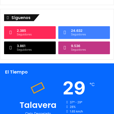
Síguenos
2.385
24.632
Seguidores
Seguidores
3.861
9.536
Seguidores
Seguidores
El Tiempo
29
℃
Talavera
37º - 29º
28%
1.65 km/h
Cielo Despejado