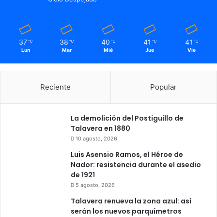
37
38
40
41
41
℃
℃
℃
℃
℃
Lun
Mar
Mié
Jue
Vie
Reciente
Popular
La demolición del Postiguillo de
Talavera en 1880
10 agosto, 2026
Luis Asensio Ramos, el Héroe de
Nador: resistencia durante el asedio
de 1921
5 agosto, 2026
Talavera renueva la zona azul: así
serán los nuevos parquímetros