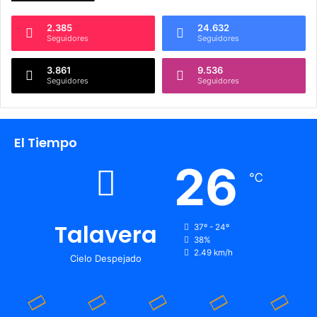
2.385
24.632
Seguidores
Seguidores
3.861
9.536
Seguidores
Seguidores
El Tiempo
26
℃
Talavera
37º - 24º
38%
2.49 km/h
Cielo Despejado