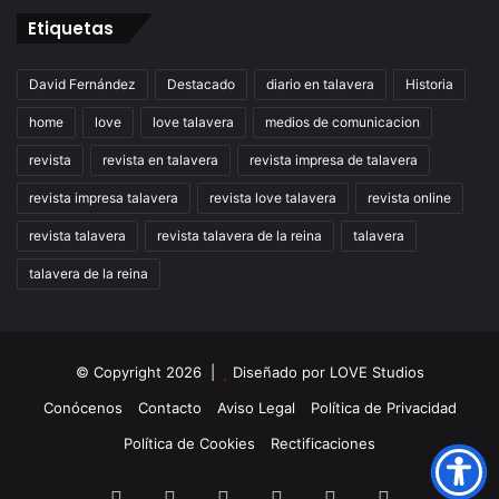
Etiquetas
David Fernández
Destacado
diario en talavera
Historia
home
love
love talavera
medios de comunicacion
revista
revista en talavera
revista impresa de talavera
revista impresa talavera
revista love talavera
revista online
revista talavera
revista talavera de la reina
talavera
talavera de la reina
© Copyright 2026 |
Diseñado por
LOVE Studios
Conócenos
Contacto
Aviso Legal
Política de Privacidad
Política de Cookies
Rectificaciones
Facebook
X
LinkedIn
Instagram
TikTok
RSS