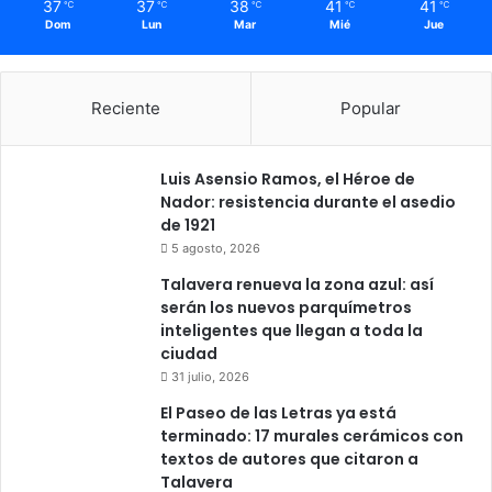
37
37
38
41
41
℃
℃
℃
℃
℃
Dom
Lun
Mar
Mié
Jue
Reciente
Popular
Luis Asensio Ramos, el Héroe de
Nador: resistencia durante el asedio
de 1921
5 agosto, 2026
Talavera renueva la zona azul: así
serán los nuevos parquímetros
inteligentes que llegan a toda la
ciudad
31 julio, 2026
El Paseo de las Letras ya está
terminado: 17 murales cerámicos con
textos de autores que citaron a
Talavera