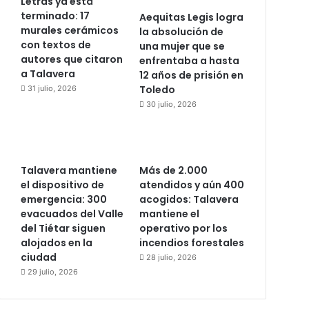
Letras ya está
terminado: 17
Aequitas Legis logra
murales cerámicos
la absolución de
con textos de
una mujer que se
autores que citaron
enfrentaba a hasta
a Talavera
12 años de prisión en
Toledo
31 julio, 2026
30 julio, 2026
Talavera mantiene
Más de 2.000
el dispositivo de
atendidos y aún 400
emergencia: 300
acogidos: Talavera
evacuados del Valle
mantiene el
del Tiétar siguen
operativo por los
alojados en la
incendios forestales
ciudad
28 julio, 2026
29 julio, 2026