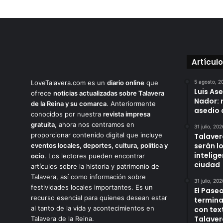
Artícul
LoveTalavera.com es un
diario online
que
5 agosto, 2
Luis As
ofrece
noticias actualizadas sobre Talavera
Nador: 
de la Reina y su comarca
. Anteriormente
asedio 
conocidos por nuestra
revista impresa
gratuita
, ahora nos centramos en
31 julio, 202
proporcionar contenido digital que incluye
Talaver
serán l
eventos locales, deportes, cultura, política y
intelige
ocio
. Los lectores pueden encontrar
ciudad
artículos sobre la historia y patrimonio de
Talavera, así como información sobre
31 julio, 202
festividades locales importantes. Es un
El Paseo
recurso esencial para quienes desean estar
termina
al tanto de la vida y acontecimientos en
con tex
Talaver
Talavera de la Reina.