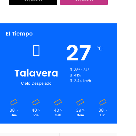
El Tiempo
27
℃
Talavera
38º - 24º
41%
2.44 km/h
Cielo Despejado
38
40
40
39
38
℃
℃
℃
℃
℃
Jue
Vie
Sáb
Dom
Lun