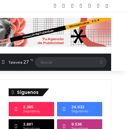
Facebook
X
LinkedIn
Instagram
TikTok
RSS
Switch sk
℃
27
Buscar
Talavera
Síguenos
2.385
24.632
Seguidores
Seguidores
3.861
9.536
Seguidores
Seguidores