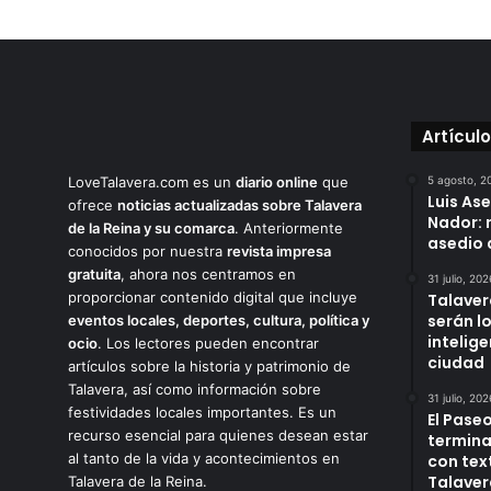
Artícul
LoveTalavera.com es un
diario online
que
5 agosto, 2
Luis As
ofrece
noticias actualizadas sobre Talavera
Nador: 
de la Reina y su comarca
. Anteriormente
asedio 
conocidos por nuestra
revista impresa
gratuita
, ahora nos centramos en
31 julio, 202
proporcionar contenido digital que incluye
Talaver
serán l
eventos locales, deportes, cultura, política y
intelige
ocio
. Los lectores pueden encontrar
ciudad
artículos sobre la historia y patrimonio de
Talavera, así como información sobre
31 julio, 202
festividades locales importantes. Es un
El Paseo
recurso esencial para quienes desean estar
termina
al tanto de la vida y acontecimientos en
con tex
Talaver
Talavera de la Reina.