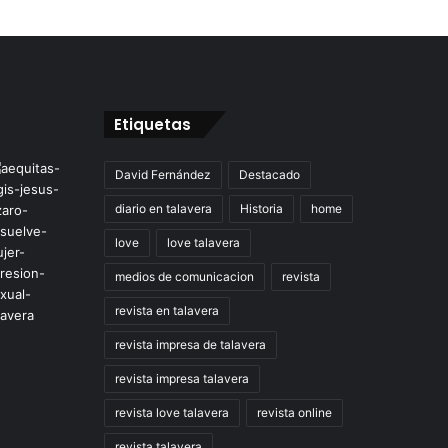
Etiquetas
David Fernández
Destacado
diario en talavera
Historia
home
love
love talavera
medios de comunicacion
revista
revista en talavera
revista impresa de talavera
revista impresa talavera
revista love talavera
revista online
revista talavera