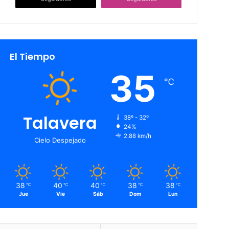
El Tiempo
35
℃
Talavera
38º - 32º
24%
2.88 km/h
Cielo Despejado
38
40
40
38
38
℃
℃
℃
℃
℃
Jue
Vie
Sáb
Dom
Lun