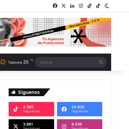
Facebook
X
LinkedIn
Instagram
TikTok
RSS
Switch s
℃
35
Buscar
Talavera
Síguenos
2.385
24.632
Seguidores
Seguidores
3.861
9.536
Seguidores
Seguidores