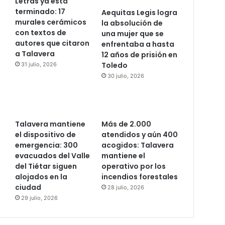
Letras ya está
terminado: 17
Aequitas Legis logra
murales cerámicos
la absolución de
con textos de
una mujer que se
autores que citaron
enfrentaba a hasta
a Talavera
12 años de prisión en
Toledo
31 julio, 2026
30 julio, 2026
Talavera mantiene
Más de 2.000
el dispositivo de
atendidos y aún 400
emergencia: 300
acogidos: Talavera
evacuados del Valle
mantiene el
del Tiétar siguen
operativo por los
alojados en la
incendios forestales
ciudad
28 julio, 2026
29 julio, 2026