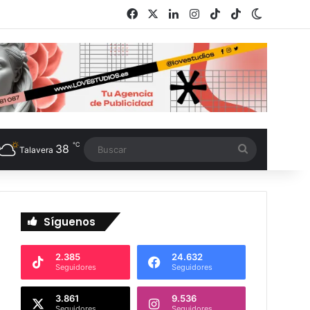
Facebook
X
LinkedIn
Instagram
TikTok
RSS
Switch s
℃
38
Buscar
Talavera
Síguenos
2.385
24.632
Seguidores
Seguidores
3.861
9.536
Seguidores
Seguidores