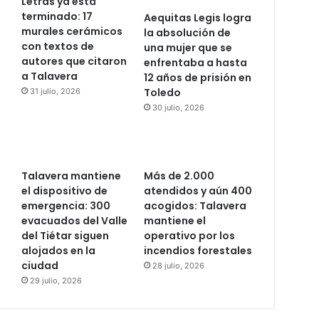
Letras ya está
terminado: 17
Aequitas Legis logra
murales cerámicos
la absolución de
con textos de
una mujer que se
autores que citaron
enfrentaba a hasta
a Talavera
12 años de prisión en
Toledo
31 julio, 2026
30 julio, 2026
Talavera mantiene
Más de 2.000
el dispositivo de
atendidos y aún 400
emergencia: 300
acogidos: Talavera
evacuados del Valle
mantiene el
del Tiétar siguen
operativo por los
alojados en la
incendios forestales
ciudad
28 julio, 2026
29 julio, 2026