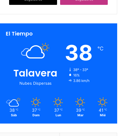
El Tiempo
38
℃
Talavera
38º - 33º
16%
3.86 km/h
Nubes Dispersas
38
37
37
39
41
℃
℃
℃
℃
℃
Sáb
Dom
Lun
Mar
Mié