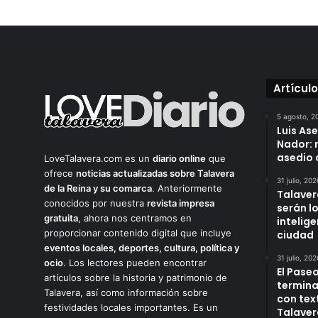
Artícul
5 agosto, 2
Luis As
Nador: 
asedio 
LoveTalavera.com es un
diario online
que
ofrece
noticias actualizadas sobre Talavera
31 julio, 202
de la Reina y su comarca
. Anteriormente
Talaver
conocidos por nuestra
revista impresa
serán l
gratuita
, ahora nos centramos en
intelige
proporcionar contenido digital que incluye
ciudad
eventos locales, deportes, cultura, política y
31 julio, 202
ocio
. Los lectores pueden encontrar
El Paseo
artículos sobre la historia y patrimonio de
termina
Talavera, así como información sobre
con tex
festividades locales importantes. Es un
Talaver