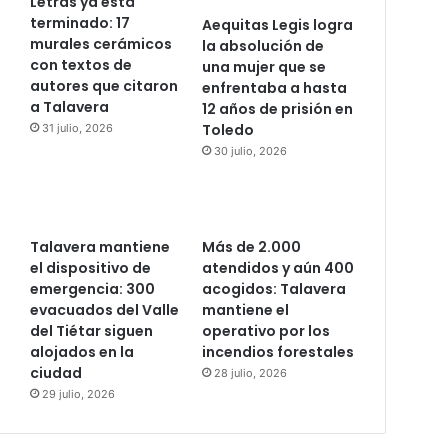
Letras ya está
terminado: 17
Aequitas Legis logra
murales cerámicos
la absolución de
con textos de
una mujer que se
autores que citaron
enfrentaba a hasta
a Talavera
12 años de prisión en
Toledo
31 julio, 2026
30 julio, 2026
Talavera mantiene
Más de 2.000
el dispositivo de
atendidos y aún 400
emergencia: 300
acogidos: Talavera
evacuados del Valle
mantiene el
del Tiétar siguen
operativo por los
alojados en la
incendios forestales
ciudad
28 julio, 2026
29 julio, 2026