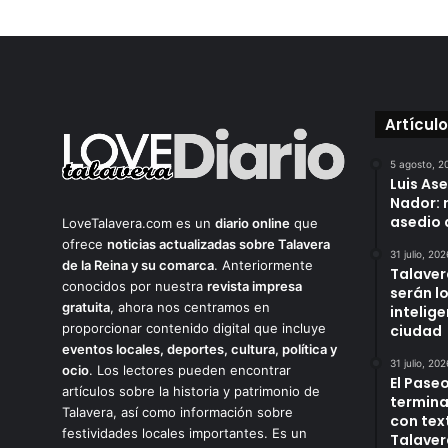
Artícul
5 agosto, 2
Luis As
Nador: 
asedio 
LoveTalavera.com es un
diario online
que
ofrece
noticias actualizadas sobre Talavera
31 julio, 202
de la Reina y su comarca
. Anteriormente
Talaver
conocidos por nuestra
revista impresa
serán l
gratuita
, ahora nos centramos en
intelige
proporcionar contenido digital que incluye
ciudad
eventos locales, deportes, cultura, política y
31 julio, 202
ocio
. Los lectores pueden encontrar
El Paseo
artículos sobre la historia y patrimonio de
termina
Talavera, así como información sobre
con tex
festividades locales importantes. Es un
Talaver