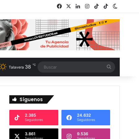
Facebook
X
LinkedIn
Instagram
TikTok
RSS
Switch s
℃
38
Buscar
Talavera
Síguenos
2.385
24.632
Seguidores
Seguidores
3.861
9.536
Seguidores
Seguidores