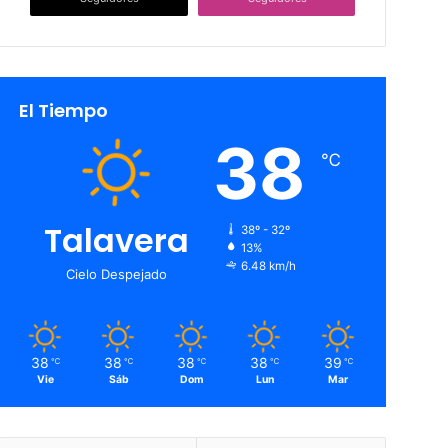
El Tiempo
38
℃
Talavera
38º - 32º
13%
6.48 km/h
Cielo Despejado
38
38
38
38
39
℃
℃
℃
℃
℃
Vie
Sáb
Dom
Lun
Mar