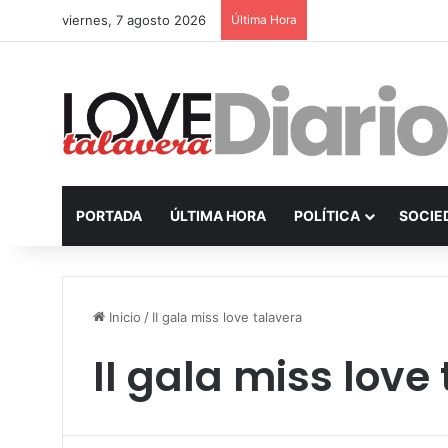
viernes, 7 agosto 2026
Última Hora
PORTADA
ÚLTIMA HORA
POLÍTICA
SOCIE
Inicio
/
II gala miss love talavera
II gala miss love