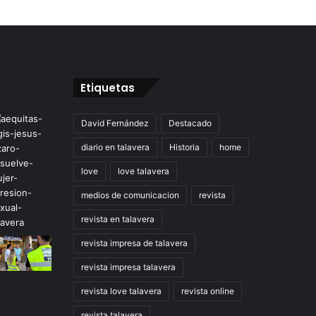
Etiquetas
David Fernández
Destacado
diario en talavera
Historia
home
love
love talavera
medios de comunicacion
revista
revista en talavera
revista impresa de talavera
revista impresa talavera
revista love talavera
revista online
revista talavera