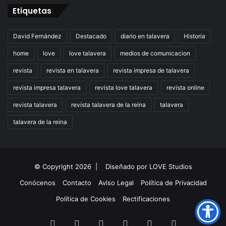
Etiquetas
David Fernández
Destacado
diario en talavera
Historia
home
love
love talavera
medios de comunicacion
revista
revista en talavera
revista impresa de talavera
revista impresa talavera
revista love talavera
revista online
revista talavera
revista talavera de la reina
talavera
talavera de la reina
© Copyright 2026 |
Diseñado por
LOVE Studios
Conócenos
Contacto
Aviso Legal
Política de Privacidad
Política de Cookies
Rectificaciones
Facebook
X
LinkedIn
Instagram
TikTok
RSS