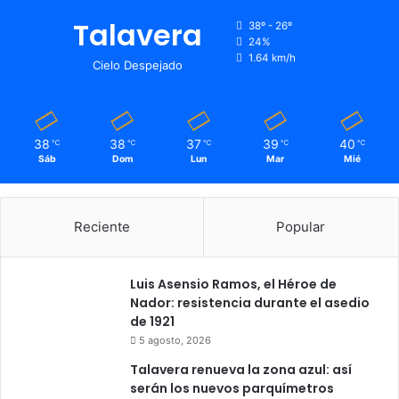
Talavera
38º - 26º
24%
1.64 km/h
Cielo Despejado
38
38
37
39
40
℃
℃
℃
℃
℃
Sáb
Dom
Lun
Mar
Mié
Reciente
Popular
Luis Asensio Ramos, el Héroe de
Nador: resistencia durante el asedio
de 1921
5 agosto, 2026
Talavera renueva la zona azul: así
serán los nuevos parquímetros