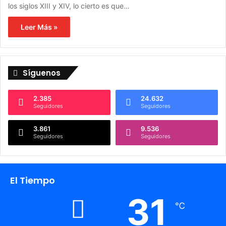
los siglos XIII y XIV, lo cierto es que…
Leer Más »
Síguenos
2.385
24.632
Seguidores
Seguidores
3.861
9.536
Seguidores
Seguidores
El Tiempo
31
℃