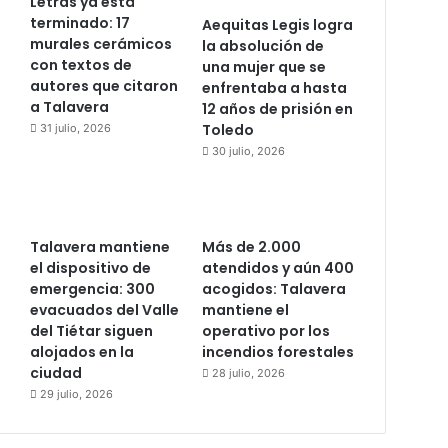
Letras ya está
terminado: 17
Aequitas Legis logra
murales cerámicos
la absolución de
con textos de
una mujer que se
autores que citaron
enfrentaba a hasta
a Talavera
12 años de prisión en
Toledo
31 julio, 2026
30 julio, 2026
Talavera mantiene
Más de 2.000
el dispositivo de
atendidos y aún 400
emergencia: 300
acogidos: Talavera
evacuados del Valle
mantiene el
del Tiétar siguen
operativo por los
alojados en la
incendios forestales
ciudad
28 julio, 2026
29 julio, 2026