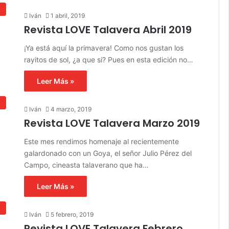
s
Iván
1 abril, 2019
Revista LOVE Talavera Abril 2019
¡Ya está aquí la primavera! Como nos gustan los
rayitos de sol, ¿a que si? Pues en esta edición no…
Leer Más »
s
Iván
4 marzo, 2019
Revista LOVE Talavera Marzo 2019
Este mes rendimos homenaje al recientemente
galardonado con un Goya, el señor Julio Pérez del
Campo, cineasta talaverano que ha…
Leer Más »
s
Iván
5 febrero, 2019
Revista LOVE Talavera Febrero