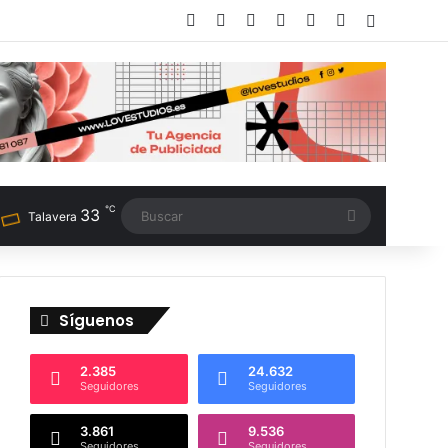
Facebook
X
LinkedIn
Instagram
TikTok
RSS
Switch sk
℃
33
Buscar
Talavera
Síguenos
2.385
24.632
Seguidores
Seguidores
3.861
9.536
Seguidores
Seguidores