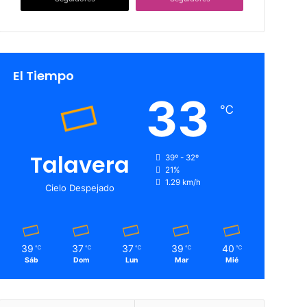
El Tiempo
33
℃
Talavera
39º - 32º
21%
1.29 km/h
Cielo Despejado
39
37
37
39
40
℃
℃
℃
℃
℃
Sáb
Dom
Lun
Mar
Mié