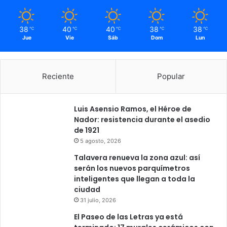
38
40
40
38
38
℃
℃
℃
℃
℃
Jue
Vie
Sáb
Dom
Lun
Reciente
Popular
Luis Asensio Ramos, el Héroe de
Nador: resistencia durante el asedio
de 1921
5 agosto, 2026
Talavera renueva la zona azul: así
serán los nuevos parquímetros
inteligentes que llegan a toda la
ciudad
31 julio, 2026
El Paseo de las Letras ya está