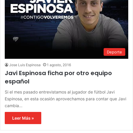
Deporte
Jose Luis Espinosa
1 agosto, 2016
Javi Espinosa ficha por otro equipo
español
Si el mes pasado entrevistamos al jugador de fútbol Javi
Espinosa, en esta ocasión aprovechamos para contar que Javi
cambia…
Leer Más »