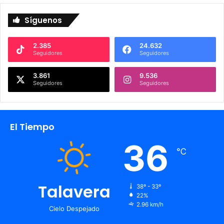
Síguenos
2.385
24.632
Seguidores
Seguidores
3.861
9.536
Seguidores
Seguidores
El Tiempo
36
℃
Talavera
38º - 33º
22%
2.96 km/h
Cielo Despejado