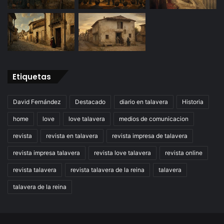
Etiquetas
David Fernández
Destacado
diario en talavera
Historia
home
love
love talavera
medios de comunicacion
revista
revista en talavera
revista impresa de talavera
revista impresa talavera
revista love talavera
revista online
revista talavera
revista talavera de la reina
talavera
talavera de la reina