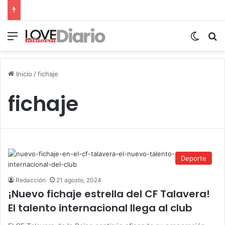
Menú
Switch
B
Inicio
/
fichaje
fichaje
Deporte
Redacción
21 agosto, 2024
¡Nuevo fichaje estrella del CF Talavera!
El talento internacional llega al club