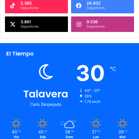
2.385
24.632
Seguidores
Seguidores
3.861
9.536
Seguidores
Seguidores
El Tiempo
30
℃
Talavera
40º - 25º
28%
1.78 km/h
Cielo Despejado
40
40
38
37
39
℃
℃
℃
℃
℃
Vie
Sáb
Dom
Lun
Mar