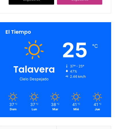
El Tiempo
25
℃
Talavera
37º - 25º
47%
2.46 km/h
Cielo Despejado
37
37
38
41
41
℃
℃
℃
℃
℃
Dom
Lun
Mar
Mié
Jue