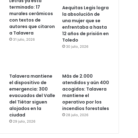
Letras ya está
terminado: 17
Aequitas Legis logra
murales cerámicos
la absolución de
con textos de
una mujer que se
autores que citaron
enfrentaba a hasta
a Talavera
12 años de prisión en
Toledo
31 julio, 2026
30 julio, 2026
Talavera mantiene
Más de 2.000
el dispositivo de
atendidos y aún 400
emergencia: 300
acogidos: Talavera
evacuados del Valle
mantiene el
del Tiétar siguen
operativo por los
alojados en la
incendios forestales
ciudad
28 julio, 2026
29 julio, 2026