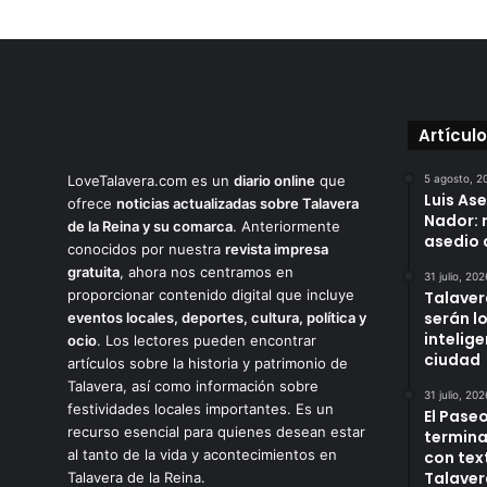
Artícul
LoveTalavera.com es un
diario online
que
5 agosto, 2
Luis As
ofrece
noticias actualizadas sobre Talavera
Nador: 
de la Reina y su comarca
. Anteriormente
asedio 
conocidos por nuestra
revista impresa
gratuita
, ahora nos centramos en
31 julio, 202
proporcionar contenido digital que incluye
Talaver
serán l
eventos locales, deportes, cultura, política y
intelige
ocio
. Los lectores pueden encontrar
ciudad
artículos sobre la historia y patrimonio de
Talavera, así como información sobre
31 julio, 202
festividades locales importantes. Es un
El Paseo
recurso esencial para quienes desean estar
termina
al tanto de la vida y acontecimientos en
con tex
Talaver
Talavera de la Reina.