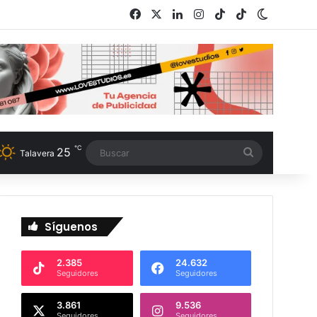
Facebook
X
LinkedIn
Instagram
TikTok
RSS
Switch s
℃
25
Buscar
Talavera
Síguenos
2.385
24.632
Seguidores
Seguidores
3.861
9.536
Seguidores
Seguidores