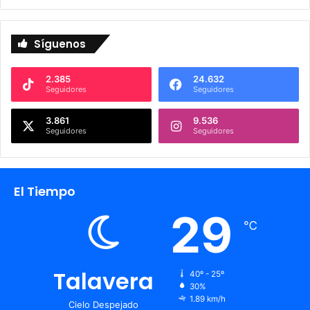
Síguenos
2.385
24.632
Seguidores
Seguidores
3.861
9.536
Seguidores
Seguidores
El Tiempo
29
℃
Talavera
40º - 25º
30%
1.89 km/h
Cielo Despejado