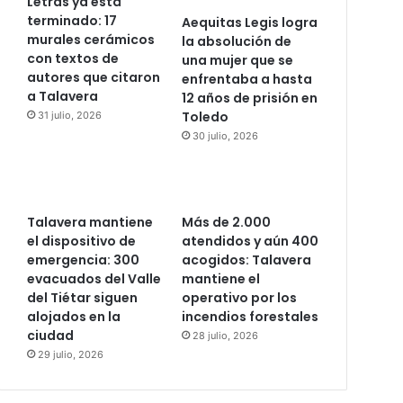
Letras ya está
terminado: 17
Aequitas Legis logra
murales cerámicos
la absolución de
con textos de
una mujer que se
autores que citaron
enfrentaba a hasta
a Talavera
12 años de prisión en
Toledo
31 julio, 2026
30 julio, 2026
Talavera mantiene
Más de 2.000
el dispositivo de
atendidos y aún 400
emergencia: 300
acogidos: Talavera
evacuados del Valle
mantiene el
del Tiétar siguen
operativo por los
alojados en la
incendios forestales
ciudad
28 julio, 2026
29 julio, 2026