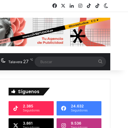
Facebook
X
LinkedIn
Instagram
TikTok
RSS
Switch s
℃
27
Buscar
Talavera
Síguenos
2.385
24.632
Seguidores
Seguidores
3.861
9.536
Seguidores
Seguidores