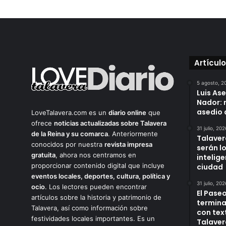
Artícul
5 agosto, 2
Luis As
Nador: 
asedio 
LoveTalavera.com es un
diario online
que
ofrece
noticias actualizadas sobre Talavera
31 julio, 202
de la Reina y su comarca
. Anteriormente
Talaver
conocidos por nuestra
revista impresa
serán l
gratuita
, ahora nos centramos en
intelige
proporcionar contenido digital que incluye
ciudad
eventos locales, deportes, cultura, política y
31 julio, 202
ocio
. Los lectores pueden encontrar
El Paseo
artículos sobre la historia y patrimonio de
termina
Talavera, así como información sobre
con tex
festividades locales importantes. Es un
Talaver