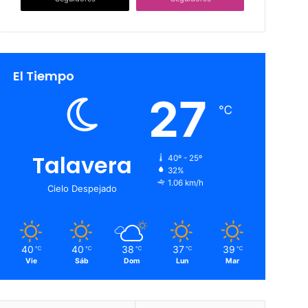
El Tiempo
27
℃
Talavera
40º - 25º
32%
1.06 km/h
Cielo Despejado
40
40
38
37
39
℃
℃
℃
℃
℃
Vie
Sáb
Dom
Lun
Mar