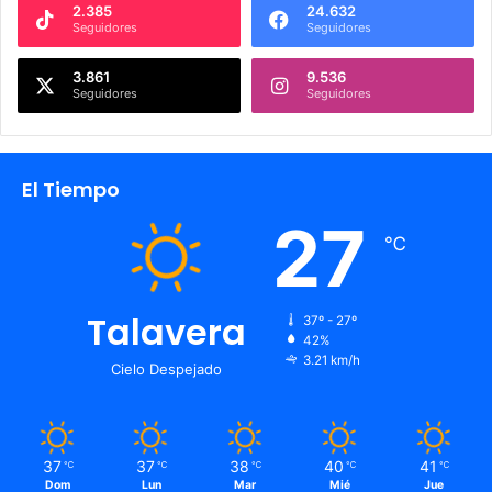
2.385
24.632
Seguidores
Seguidores
3.861
9.536
Seguidores
Seguidores
El Tiempo
27
℃
Talavera
37º - 27º
42%
3.21 km/h
Cielo Despejado
37
37
38
40
41
℃
℃
℃
℃
℃
Dom
Lun
Mar
Mié
Jue