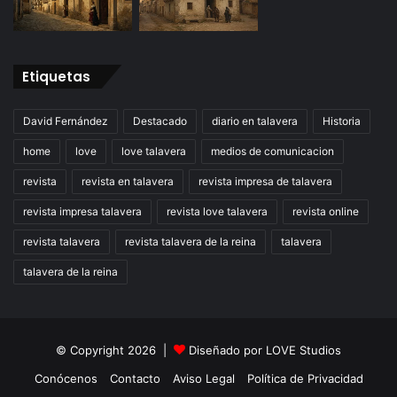
Etiquetas
David Fernández
Destacado
diario en talavera
Historia
home
love
love talavera
medios de comunicacion
revista
revista en talavera
revista impresa de talavera
revista impresa talavera
revista love talavera
revista online
revista talavera
revista talavera de la reina
talavera
talavera de la reina
© Copyright 2026 |
Diseñado por
LOVE Studios
Conócenos
Contacto
Aviso Legal
Política de Privacidad