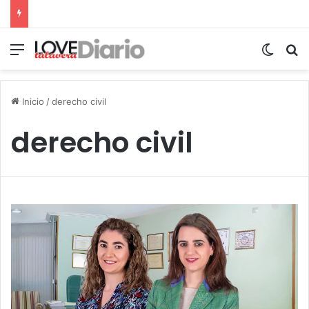
Menú
Switch
B
Inicio
/
derecho civil
derecho civil