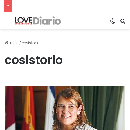
Menú
Switch
B
Inicio
/
cosistorio
cosistorio