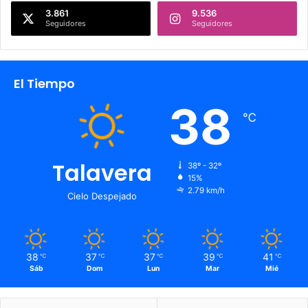
3.861
9.536
Seguidores
Seguidores
El Tiempo
38
℃
Talavera
38º - 32º
15%
2.79 km/h
Cielo Despejado
38
37
37
39
41
℃
℃
℃
℃
℃
Sáb
Dom
Lun
Mar
Mié