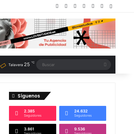
Facebook
X
LinkedIn
Instagram
TikTok
RSS
Switch sk
℃
25
Buscar
Talavera
Síguenos
2.385
24.632
Seguidores
Seguidores
3.861
9.536
Seguidores
Seguidores