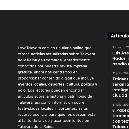
Artícul
LoveTalavera.com es un
diario online
que
5 agosto, 2
Luis As
ofrece
noticias actualizadas sobre Talavera
Nador: 
de la Reina y su comarca
. Anteriormente
asedio 
conocidos por nuestra
revista impresa
gratuita
, ahora nos centramos en
31 julio, 202
proporcionar contenido digital que incluye
Talaver
serán l
eventos locales, deportes, cultura, política y
intelige
ocio
. Los lectores pueden encontrar
ciudad
artículos sobre la historia y patrimonio de
Talavera, así como información sobre
31 julio, 202
festividades locales importantes. Es un
El Paseo
recurso esencial para quienes desean estar
termina
al tanto de la vida y acontecimientos en
con tex
Talaver
Talavera de la Reina.