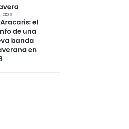
avera
o, 2026
 Aracaris: el
unfo de una
eva banda
averana en
8