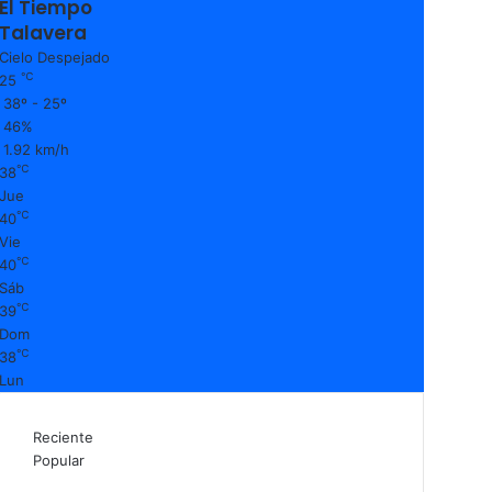
El Tiempo
Talavera
Cielo Despejado
℃
25
38º - 25º
46%
1.92 km/h
℃
38
Jue
℃
40
Vie
℃
40
Sáb
℃
39
Dom
℃
38
Lun
Reciente
Popular