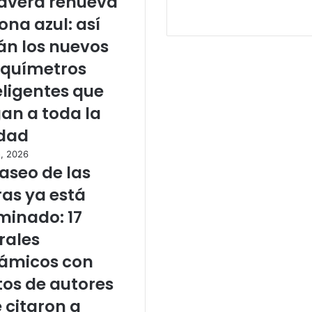
avera renueva
zona azul: así
án los nuevos
químetros
eligentes que
gan a toda la
dad
o, 2026
Paseo de las
ras ya está
minado: 17
ales
ámicos con
tos de autores
 citaron a