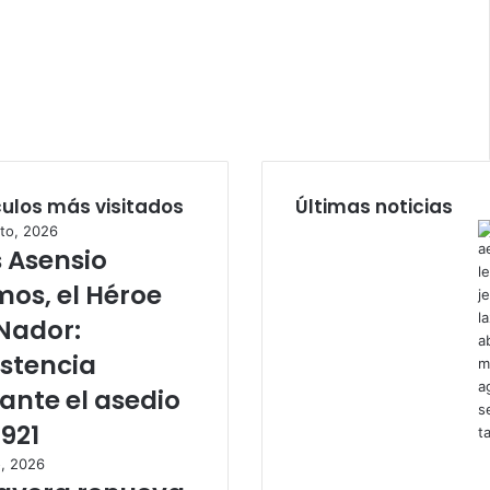
culos más visitados
Últimas noticias
to, 2026
s Asensio
os, el Héroe
Nador:
istencia
ante el asedio
1921
o, 2026