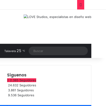
Facebook
X
LinkedIn
Instagram
TikTok
RSS
Switch sk
25
Buscar
Talavera
℃
Síguenos
2.385
Seguidores
24.632
Seguidores
3.861
Seguidores
9.536
Seguidores