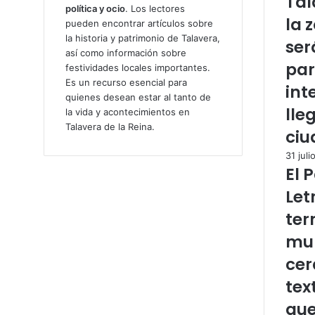
Tal
política y ocio
. Los lectores
la 
pueden encontrar artículos sobre
la historia y patrimonio de Talavera,
ser
así como información sobre
par
festividades locales importantes.
Es un recurso esencial para
int
quienes desean estar al tanto de
lle
la vida y acontecimientos en
Talavera de la Reina.
ciu
31 juli
El 
Let
ter
mur
cer
tex
que