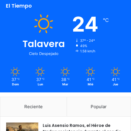
El Tiempo
24
℃
Talavera
37º - 24º
49%
1.58 km/h
Cielo Despejado
37
37
38
41
41
℃
℃
℃
℃
℃
Dom
Lun
Mar
Mié
Jue
Reciente
Popular
Luis Asensio Ramos, el Héroe de