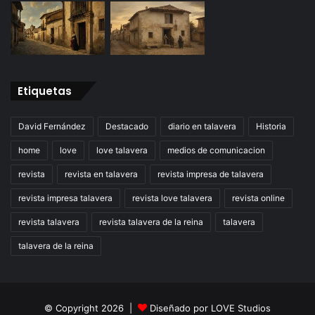
Etiquetas
David Fernández
Destacado
diario en talavera
Historia
home
love
love talavera
medios de comunicacion
revista
revista en talavera
revista impresa de talavera
revista impresa talavera
revista love talavera
revista online
revista talavera
revista talavera de la reina
talavera
talavera de la reina
© Copyright 2026 |
Diseñado por
LOVE Studios