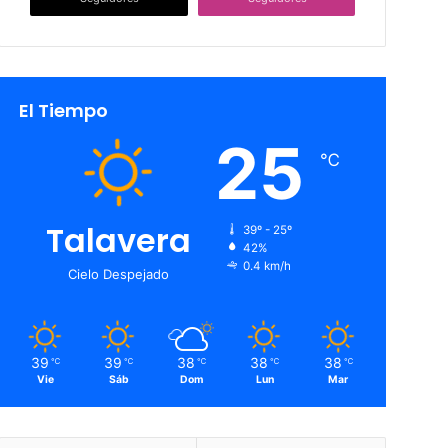
El Tiempo
25
℃
Talavera
39º - 25º
42%
0.4 km/h
Cielo Despejado
39
39
38
38
38
℃
℃
℃
℃
℃
Vie
Sáb
Dom
Lun
Mar