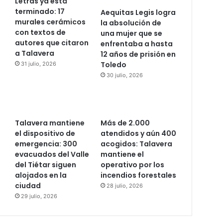
Letras ya está
terminado: 17
Aequitas Legis logra
murales cerámicos
la absolución de
con textos de
una mujer que se
autores que citaron
enfrentaba a hasta
a Talavera
12 años de prisión en
Toledo
31 julio, 2026
30 julio, 2026
Talavera mantiene
Más de 2.000
el dispositivo de
atendidos y aún 400
emergencia: 300
acogidos: Talavera
evacuados del Valle
mantiene el
del Tiétar siguen
operativo por los
alojados en la
incendios forestales
ciudad
28 julio, 2026
29 julio, 2026