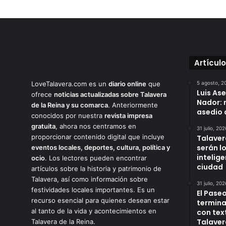
Artícul
LoveTalavera.com es un
diario online
que
5 agosto, 2
Luis As
ofrece
noticias actualizadas sobre Talavera
Nador: 
de la Reina y su comarca
. Anteriormente
asedio 
conocidos por nuestra
revista impresa
gratuita
, ahora nos centramos en
31 julio, 202
proporcionar contenido digital que incluye
Talaver
serán l
eventos locales, deportes, cultura, política y
intelige
ocio
. Los lectores pueden encontrar
ciudad
artículos sobre la historia y patrimonio de
Talavera, así como información sobre
31 julio, 202
festividades locales importantes. Es un
El Paseo
recurso esencial para quienes desean estar
termina
al tanto de la vida y acontecimientos en
con tex
Talaver
Talavera de la Reina.