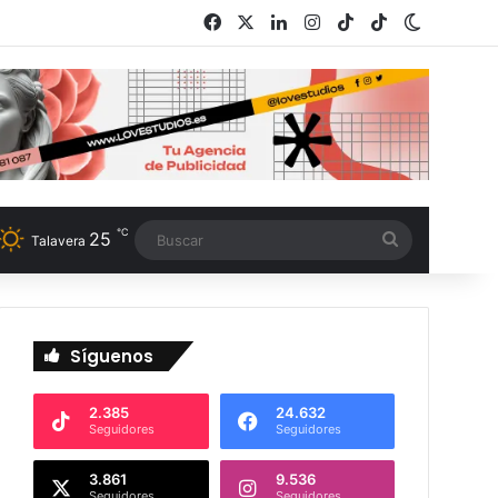
Facebook
X
LinkedIn
Instagram
TikTok
RSS
Switch s
℃
25
Buscar
Talavera
Síguenos
2.385
24.632
Seguidores
Seguidores
3.861
9.536
Seguidores
Seguidores