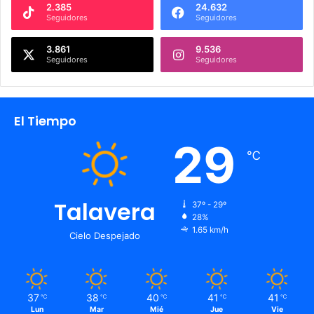
2.385
24.632
Seguidores
Seguidores
3.861
9.536
Seguidores
Seguidores
El Tiempo
29
℃
Talavera
37º - 29º
28%
1.65 km/h
Cielo Despejado
37
38
40
41
41
℃
℃
℃
℃
℃
Lun
Mar
Mié
Jue
Vie