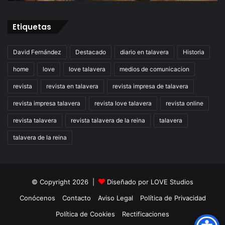
Etiquetas
David Fernández
Destacado
diario en talavera
Historia
home
love
love talavera
medios de comunicacion
revista
revista en talavera
revista impresa de talavera
revista impresa talavera
revista love talavera
revista online
revista talavera
revista talavera de la reina
talavera
talavera de la reina
© Copyright 2026 |
Diseñado por
LOVE Studios
Conócenos
Contacto
Aviso Legal
Política de Privacidad
Política de Cookies
Rectificaciones