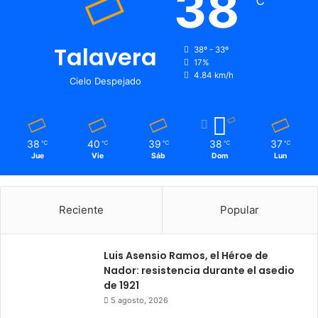
38
℃
Talavera
38º - 33º
17%
4.84 km/h
Cielo Despejado
38
40
39
38
37
℃
℃
℃
℃
℃
Jue
Vie
Sáb
Dom
Lun
Reciente
Popular
Luis Asensio Ramos, el Héroe de
Nador: resistencia durante el asedio
de 1921
5 agosto, 2026