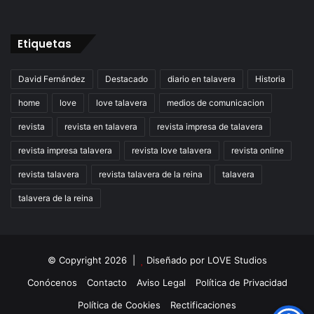
Etiquetas
David Fernández
Destacado
diario en talavera
Historia
home
love
love talavera
medios de comunicacion
revista
revista en talavera
revista impresa de talavera
revista impresa talavera
revista love talavera
revista online
revista talavera
revista talavera de la reina
talavera
talavera de la reina
© Copyright 2026 |
Diseñado por
LOVE Studios
Conócenos
Contacto
Aviso Legal
Política de Privacidad
Política de Cookies
Rectificaciones