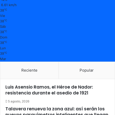
6.61 km/h
℃
38
Vie
℃
38
Sáb
℃
38
Dom
℃
38
Lun
℃
39
Mar
Reciente
Popular
Luis Asensio Ramos, el Héroe de Nador:
resistencia durante el asedio de 1921
5 agosto, 2026
Talavera renueva la zona azul: así serán los
nuevos parquímetros inteligentes que llegan