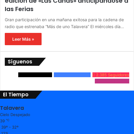
edición de «Las Cañas» anticipándose a
las Ferias
Gran participación en una mañana exitosa para la cadena de
radio que estrenaba “Más de uno Talavera” El miércoles día…
Leer Más »
Síguenos
3.861
Seguidores
24.632
Seguidores
2.385
Seguidores
9.536
Seguidores
El Tiempo
Talavera
Cielo Despejado
℃
39
39º - 32º
12%