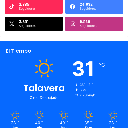
2.385
24.632
Seguidores
Seguidores
3.861
9.536
Seguidores
Seguidores
El Tiempo
31
℃
Talavera
38º - 31º
33%
2.26 km/h
Cielo Despejado
38
40
40
38
38
℃
℃
℃
℃
℃
Jue
Vie
Sáb
Dom
Lun