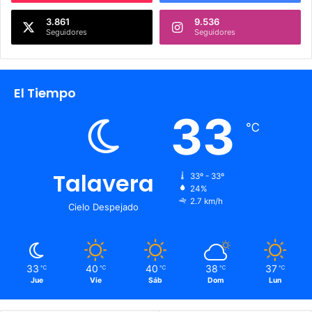
3.861
9.536
Seguidores
Seguidores
El Tiempo
33
℃
Talavera
33º - 33º
24%
2.7 km/h
Cielo Despejado
33
40
40
38
37
℃
℃
℃
℃
℃
Jue
Vie
Sáb
Dom
Lun