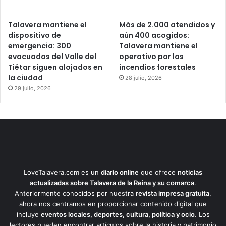
Talavera mantiene el
Más de 2.000 atendidos y
dispositivo de
aún 400 acogidos:
emergencia: 300
Talavera mantiene el
evacuados del Valle del
operativo por los
Tiétar siguen alojados en
incendios forestales
la ciudad
28 julio, 2026
29 julio, 2026
LoveTalavera.com es un
diario online
que ofrece
noticias
actualizadas sobre Talavera de la Reina y su comarca
.
Anteriormente conocidos por nuestra
revista impresa gratuita
,
ahora nos centramos en proporcionar contenido digital que
incluye
eventos locales, deportes, cultura, política y ocio
. Los
lectores pueden encontrar artículos sobre la historia y patrimonio