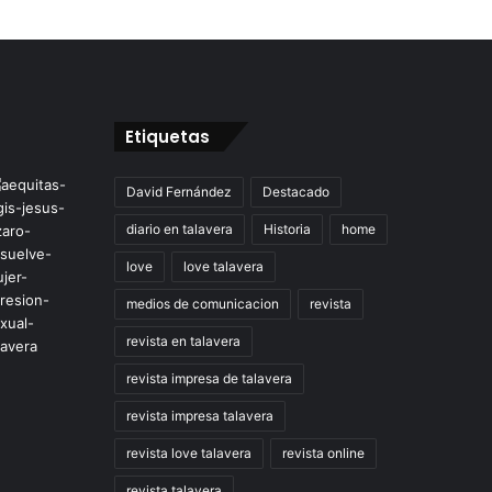
Etiquetas
David Fernández
Destacado
diario en talavera
Historia
home
love
love talavera
medios de comunicacion
revista
revista en talavera
revista impresa de talavera
revista impresa talavera
revista love talavera
revista online
revista talavera