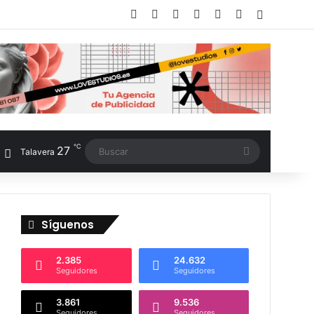
Facebook
X
LinkedIn
Instagram
TikTok
RSS
Switch sk
℃
27
Buscar
Talavera
Síguenos
2.385
24.632
Seguidores
Seguidores
3.861
9.536
Seguidores
Seguidores