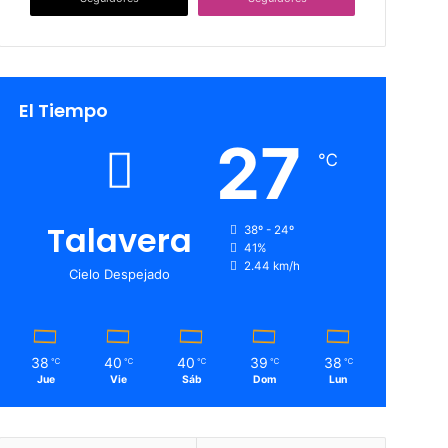
El Tiempo
27
℃
Talavera
38º - 24º
41%
2.44 km/h
Cielo Despejado
38
40
40
39
38
℃
℃
℃
℃
℃
Jue
Vie
Sáb
Dom
Lun