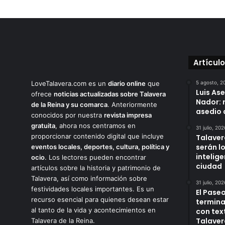
Artícul
LoveTalavera.com es un
diario online
que
5 agosto, 2
Luis As
ofrece
noticias actualizadas sobre Talavera
Nador: 
de la Reina y su comarca
. Anteriormente
asedio 
conocidos por nuestra
revista impresa
gratuita
, ahora nos centramos en
31 julio, 202
proporcionar contenido digital que incluye
Talaver
serán l
eventos locales, deportes, cultura, política y
intelige
ocio
. Los lectores pueden encontrar
ciudad
artículos sobre la historia y patrimonio de
Talavera, así como información sobre
31 julio, 202
festividades locales importantes. Es un
El Paseo
recurso esencial para quienes desean estar
termina
al tanto de la vida y acontecimientos en
con tex
Talaver
Talavera de la Reina.