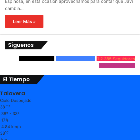
Espinosa, en esta ocasión aprovechamos para contar que Javi
cambia…
Leer Más »
Síguenos
3.861
Seguidores
24.632
Seguidores
2.385
Seguidores
9.536
Seguidores
El Tiempo
Talavera
Cielo Despejado
℃
38
38º - 33º
17%
4.84 km/h
℃
38
Jue