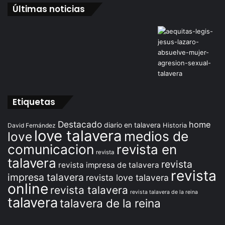
Últimas noticias
Etiquetas
Destacado
home
diario en talavera
David Fernández
Historia
love talavera
medios de
love
comunicacion
revista en
revista
talavera
revista
revista impresa de talavera
revista
impresa talavera
revista love talavera
online
revista talavera
revista talavera de la reina
talavera
talavera de la reina