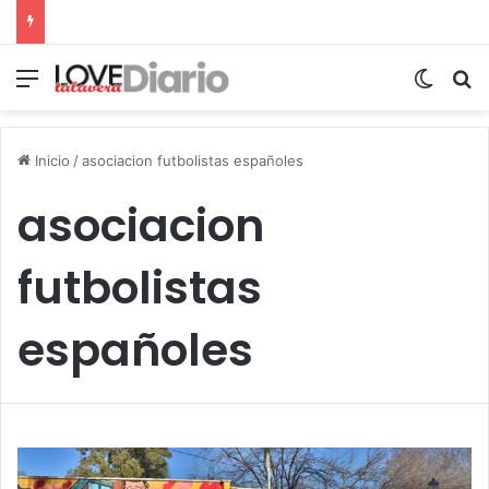
Menú
Switch
B
Inicio
/
asociacion futbolistas españoles
asociacion
futbolistas
españoles