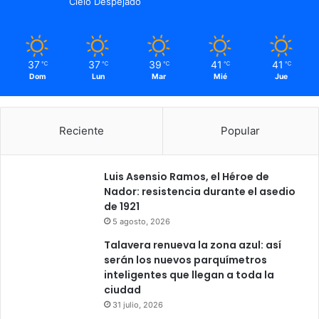
Cielo Despejado
37
37
39
41
41
℃
℃
℃
℃
℃
Dom
Lun
Mar
Mié
Jue
Reciente
Popular
Luis Asensio Ramos, el Héroe de
Nador: resistencia durante el asedio
de 1921
5 agosto, 2026
Talavera renueva la zona azul: así
serán los nuevos parquímetros
inteligentes que llegan a toda la
ciudad
31 julio, 2026