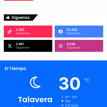
Síguenos
2.385
24.632
Seguidores
Seguidores
3.861
9.536
Seguidores
Seguidores
El Tiempo
30
℃
Talavera
37º - 24º
29%
3.37 km/h