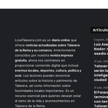
Artícul
LoveTalavera.com es un
diario online
que
5 agosto, 2
Luis As
ofrece
noticias actualizadas sobre Talavera
Nador: 
de la Reina y su comarca
. Anteriormente
asedio 
conocidos por nuestra
revista impresa
gratuita
, ahora nos centramos en
31 julio, 202
proporcionar contenido digital que incluye
Talaver
serán l
eventos locales, deportes, cultura, política y
intelige
ocio
. Los lectores pueden encontrar
ciudad
artículos sobre la historia y patrimonio de
Talavera, así como información sobre
31 julio, 202
festividades locales importantes. Es un
El Paseo
recurso esencial para quienes desean estar
termina
al tanto de la vida y acontecimientos en
con tex
Talaver
Talavera de la Reina.