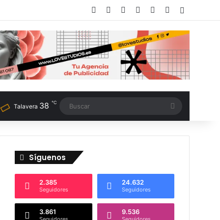
Facebook
X
LinkedIn
Instagram
TikTok
RSS
Switch sk
℃
38
Buscar
Talavera
Síguenos
2.385
24.632
Seguidores
Seguidores
3.861
9.536
Seguidores
Seguidores