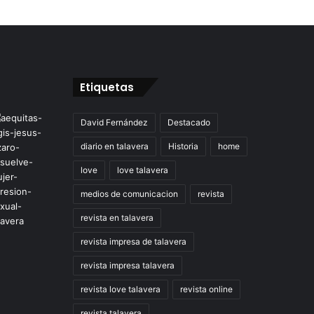
Etiquetas
David Fernández
Destacado
diario en talavera
Historia
home
love
love talavera
medios de comunicacion
revista
revista en talavera
revista impresa de talavera
revista impresa talavera
revista love talavera
revista online
revista talavera