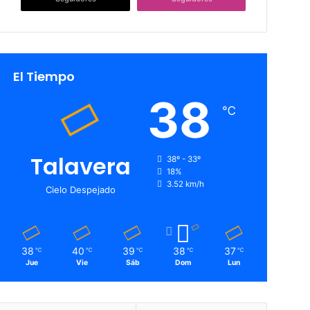
El Tiempo
38
℃
Talavera
38º - 33º
18%
3.52 km/h
Cielo Despejado
38
40
39
38
37
℃
℃
℃
℃
℃
Jue
Vie
Sáb
Dom
Lun