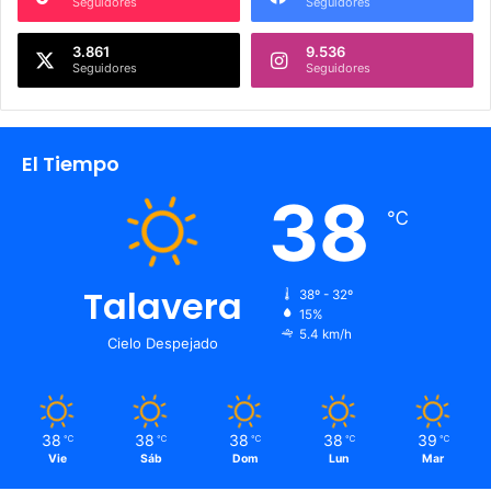
Seguidores
Seguidores
3.861
9.536
Seguidores
Seguidores
El Tiempo
38
℃
Talavera
38º - 32º
15%
5.4 km/h
Cielo Despejado
38
38
38
38
39
℃
℃
℃
℃
℃
Vie
Sáb
Dom
Lun
Mar