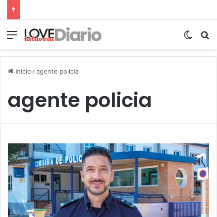
Menú
Switch
B
Inicio
/
agente policia
agente policia