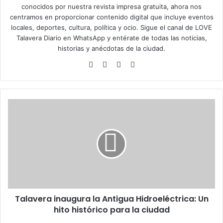
conocidos por nuestra revista impresa gratuita, ahora nos
centramos en proporcionar contenido digital que incluye eventos
locales, deportes, cultura, política y ocio. Sigue el
canal de LOVE
Talavera Diario en WhatsApp
y entérate de todas las noticias,
historias y anécdotas de la ciudad.
Siti
Fa
X
Ins
o
ce
tag
we
bo
ra
b
ok
m
T
a
l
a
v
e
r
a
i
Talavera inaugura la Antigua Hidroeléctrica: Un
n
hito histórico para la ciudad
a
u