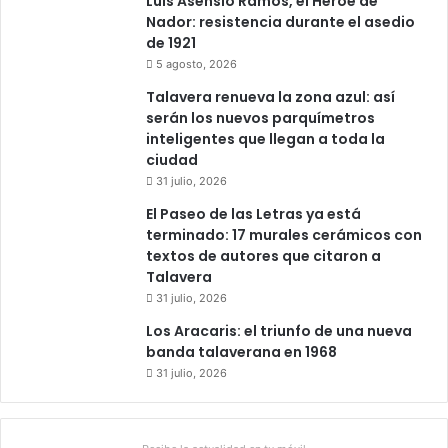
Luis Asensio Ramos, el Héroe de
a
Nador: resistencia durante el asedio
n
de 1921
I
5 agosto, 2026
s
Talavera renueva la zona azul: así
i
serán los nuevos parquímetros
d
inteligentes que llegan a toda la
r
ciudad
o
31 julio, 2026
El Paseo de las Letras ya está
terminado: 17 murales cerámicos con
textos de autores que citaron a
Talavera
31 julio, 2026
Los Aracaris: el triunfo de una nueva
banda talaverana en 1968
31 julio, 2026