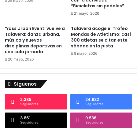
25 mayo, 2026
c
o
“Bicicletas sin pedales”
t
i
21 mayo, 2026
r
d
i
e
c
‘Yass Urban Event’ vuelve a
Talavera acoge el Trofeo
n
Talavera: danza urbana,
Mondas de Atletismo: casi
a
t
música y nuevas
300 atletas se citan este
:
i
disciplinas deportivas en
sábado en la pista
U
f
una sola jornada
n
8 mayo, 2026
i
20 mayo, 2026
h
c
i
a
t
d
o
o
Síguenos
h
p
i
o
s
r
2.385
24.632
Seguidores
Seguidores
t
e
ó
l
r
3.861
9.536
a
Seguidores
Seguidores
i
p
c
u
o