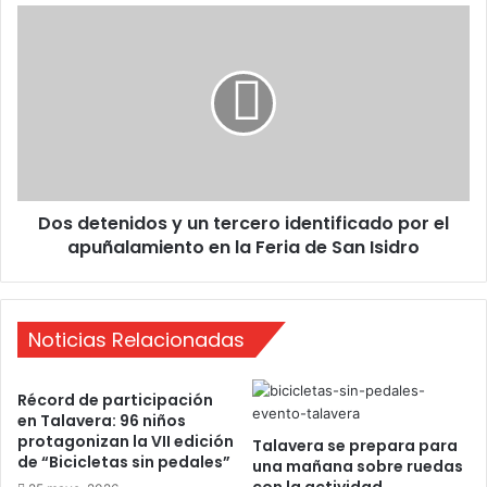
g
D
u
o
r
s
a
d
l
e
a
t
A
e
n
n
t
i
i
Dos detenidos y un tercero identificado por el
d
g
apuñalamiento en la Feria de San Isidro
o
u
s
a
y
H
u
i
Noticias Relacionadas
n
d
t
r
e
Récord de participación
o
r
en Talavera: 96 niños
e
c
protagonizan la VII edición
Talavera se prepara para
l
e
de “Bicicletas sin pedales”
una mañana sobre ruedas
é
r
con la actividad