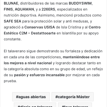
BLUNAE
, distribuidores de las marcas
BUDDYSWIM
,
FINIS
,
AQUAMAN
, y a
226ERS
, especializados en
nutrición deportiva. Asimismo, mencionó productos como
SAFE SEA
para la protección solar y anti medusas, y
agradeció a
Conservas USISA
de Isla Cristina y al
Centro
Estético C2M – Destattooarte
en Islantilla por su apoyo
constante.
El talaverano sigue demostrando su fortaleza y dedicación
en cada una de las competiciones,
manteniéndose entre
los mejores a nivel nacional
y logrando destacar tanto en
la categoría absoluta como en su grupo de edad, un reflejo
de su
pasión y esfuerzo incansable
por mejorar en cada
prueba.
aguas abiertas
categoría Máster
diario en talavera
love talavera