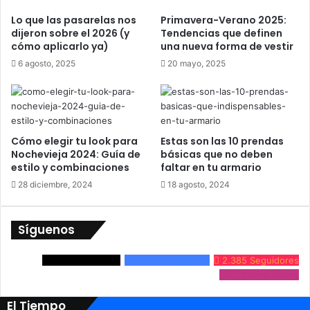
d
l
Lo que las pasarelas nos
Primavera-Verano 2025:
-
c
dijeron sobre el 2026 (y
Tendencias que definen
L
o
cómo aplicarlo ya)
una nueva forma de vestir
a
n
6 agosto, 2025
20 mayo, 2025
s
e
m
j
a
o
n
í
a
Cómo elegir tu look para
Estas son las 10 prendas
Nochevieja 2024: Guía de
básicas que no deben
s
estilo y combinaciones
faltar en tu armario
28 diciembre, 2024
18 agosto, 2024
Síguenos
3.861
Seguidores
24.632
Seguidores
2.385
Seguidores
9.536
Seguidores
El Tiempo