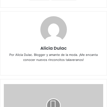
Alicia Dulac
Por Alicia Dulac. Blogger y amante de la moda. ¡Me encanta
conocer nuevos rinconcitos talaveranos!
Siti
X
o
we
b
I
n
c
e
r