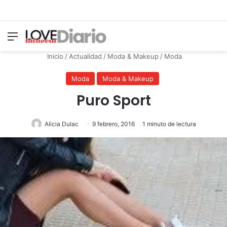
Menú
Switch
B
Inicio
/
Actualidad
/
Moda & Makeup
/
Moda
Moda
Moda & Makeup
Puro Sport
Alicia Dulac
9 febrero, 2016
1 minuto de lectura