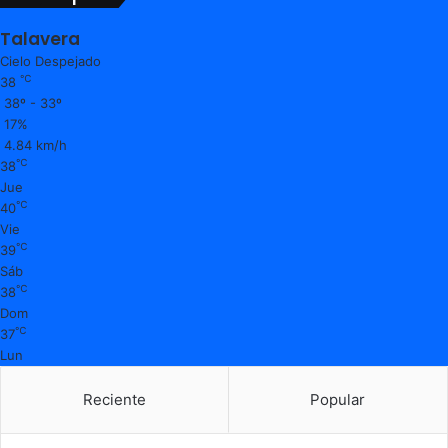
Talavera
Cielo Despejado
℃
38
38º - 33º
17%
4.84 km/h
℃
38
Jue
℃
40
Vie
℃
39
Sáb
℃
38
Dom
℃
37
Lun
Reciente
Popular