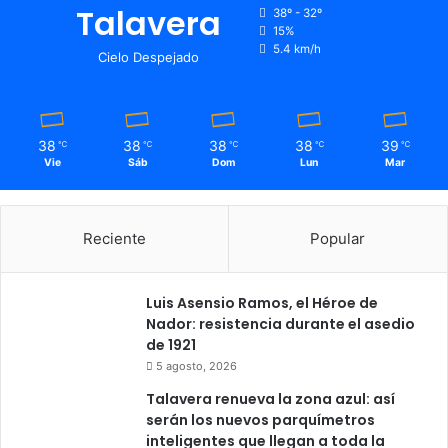
Talavera
38º - 32º
15%
5.4 km/h
Cielo Despejado
38
38
38
38
39
℃
℃
℃
℃
℃
Vie
Sáb
Dom
Lun
Mar
Reciente
Popular
Luis Asensio Ramos, el Héroe de
Nador: resistencia durante el asedio
de 1921
5 agosto, 2026
Talavera renueva la zona azul: así
serán los nuevos parquímetros
inteligentes que llegan a toda la