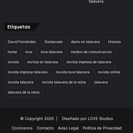
Etiquetas
David Fernández
Destacado
diario en talavera
Historia
home
love
love talavera
medios de comunicacion
revista
revista en talavera
revista impresa de talavera
revista impresa talavera
revista love talavera
revista online
revista talavera
revista talavera de la reina
talavera
talavera de la reina
© Copyright 2026 |
Diseñado por
LOVE Studios
Conócenos
Contacto
Aviso Legal
Política de Privacidad