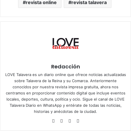
revista online
revista talavera
Redacción
LOVE Talavera es un diario online que ofrece noticias actualizadas
sobre Talavera de la Reina y su Comarca. Anteriormente
conocidos por nuestra revista impresa gratuita, ahora nos
centramos en proporcionar contenido digital que incluye eventos
locales, deportes, cultura, política y ocio. Sigue el
canal de LOVE
Talavera Diario en WhatsApp
y entérate de todas las noticias,
historias y anécdotas de la ciudad.
Siti
Fa
X
Ins
o
ce
tag