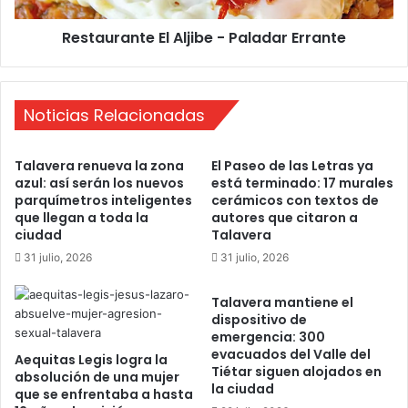
c
n
a
Restaurante El Aljibe - Paladar Errante
t
n
e
d
E
i
l
d
Noticias Relacionadas
A
a
l
t
j
Talavera renueva la zona
El Paseo de las Letras ya
u
i
azul: así serán los nuevos
está terminado: 17 murales
r
b
parquímetros inteligentes
cerámicos con textos de
a
e
que llegan a toda la
autores que citaron a
a
-
ciudad
Talavera
l
P
31 julio, 2026
31 julio, 2026
a
a
s
l
Talavera mantiene el
e
a
dispositivo de
l
d
emergencia: 300
e
a
evacuados del Valle del
Aequitas Legis logra la
c
r
Tiétar siguen alojados en
absolución de una mujer
c
E
la ciudad
que se enfrentaba a hasta
i
r